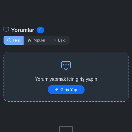
Detaylar
İzle
Bölüm No: 12
Detaylar
İzle
Bölüm No: 13
Yorumlar
0
Yeni
Popüler
Eski
Yorum yapmak için giriş yapın
Giriş Yap