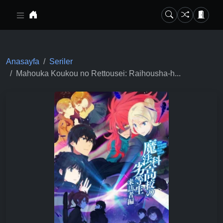
Ana içeriğe geç
Anasayfa
Seriler
Mahouka Koukou no Rettousei: Raihousha-h...