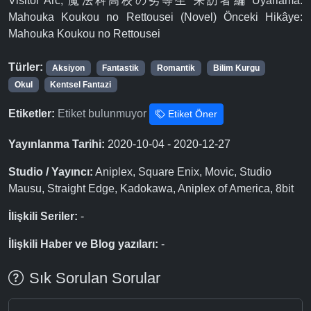
Visitor Arc, 魔法科高校の劣等生 来訪者編 Uyarlama:
Mahouka Koukou no Rettousei (Novel) Önceki Hikâye:
Mahouka Koukou no Rettousei
Türler:
Aksiyon
Fantastik
Romantik
Bilim Kurgu
Okul
Kentsel Fantazi
Etiketler:
Etiket bulunmuyor
Etiket Öner
Yayınlanma Tarihi:
2020-10-04 - 2020-12-27
Studio / Yayıncı:
Aniplex, Square Enix, Movic, Studio
Mausu, Straight Edge, Kadokawa, Aniplex of America, 8bit
İlişkili Seriler:
-
İlişkili Haber ve Blog yazıları:
-
Sık Sorulan Sorular