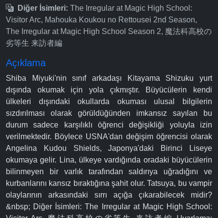
Diğer İsimleri:
The Irregular at Magic High School:
Visitor Arc, Mahouka Koukou no Rettousei 2nd Season,
The Irregular at Magic High School Season 2, 魔法科高校の
劣等生 来訪者編
Açıklama
Shiba Miyuki'nin sınıf arkadaşı Kitayama Shizuku yurt
dışında okumak için yola çıkmıştır. Büyücülerin kendi
ülkeleri dışındaki okullarda okuması ulusal bilgilerin
sızdırılması olarak görüldüğünden imkansız sayılan bu
durum sadece karşılıklı öğrenci değişikliği yoluyla izin
verilmektedir. Böylece USNA'dan değişim öğrencisi olarak
Angelina Kudou Shields, Japonya'daki Birinci Liseye
okumaya gelir. Lina, ülkeye vardığında oradaki büyücülerin
bilinmeyen bir varlık tarafından saldırıya uğradığını ve
kurbanlarını kansız bıraktığına şahit olur. Tatsuya, bu vampir
olaylarının arkasındaki sırrı açığa çıkarabilecek midir?
&nbsp; Diğer İsimleri: The Irregular at Magic High School: