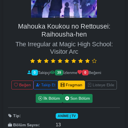
Mahouka Koukou no Rettousei:
Raihousha-hen
The Irregular at Magic High School:
Visitor Arc
Takipçi
İzlenme
Beğeni
0
39
0
Beğen
Takip Et
Fragman
Listeye Ekle
İlk Bölüm
Son Bölüm
Tip:
ANIME | TV
13
Bölüm Sayısı: