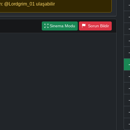
m: @Lordgrim_01 ulaşabilir
Sinema Modu
Sorun Bildir