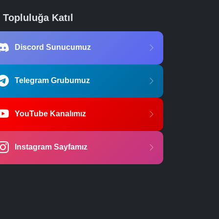
Topluluğa Katıl
Discord Sunucumuz
Telegram Grubumuz
YouTube Kanalımız
Instagram Sayfamız