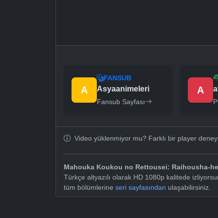
FANSUB
A
Asyaanimeleri
A
a
Fansub Sayfası
P
Video yüklenmiyor mu? Farklı bir player dene
Mahouka Koukou no Rettousei: Raihousha-h
Türkçe altyazılı olarak HD 1080p kalitede izliyo
tüm bölümlerine
seri sayfasından
ulaşabilirsiniz.