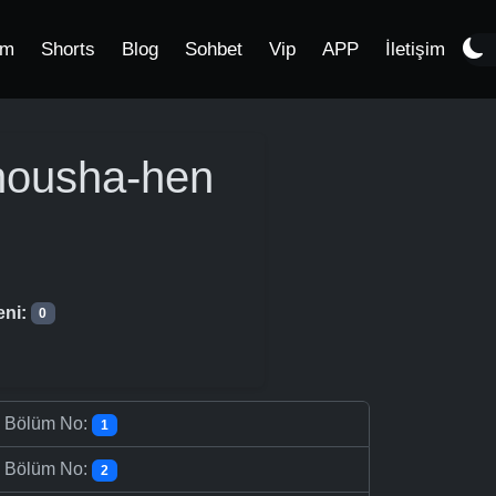
im
Shorts
Blog
Sohbet
Vip
APP
İletişim
housha-hen
eni:
0
-
Bölüm No:
1
-
Bölüm No:
2