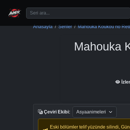
Ana içeriğe geç
Anasayfa
Seriler
Mahouka Koukou no Retto
Mahouka K
İzl
Çeviri Ekibi:
Eski bölümler telif yüzünde silindi, Gü