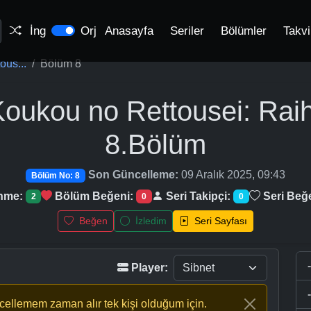
İng
Orj
Anasayfa
Seriler
Bölümler
Takv
us...
Bölüm 8
oukou no Rettousei: Rai
8.Bölüm
Son Güncelleme:
09 Aralık 2025, 09:43
Bölüm No: 8
enme:
Bölüm Beğeni:
Seri Takipçi:
Seri Beğ
2
0
0
Beğen
İzledim
Seri Sayfası
Player:
ncellemem zaman alır tek kişi olduğum için.