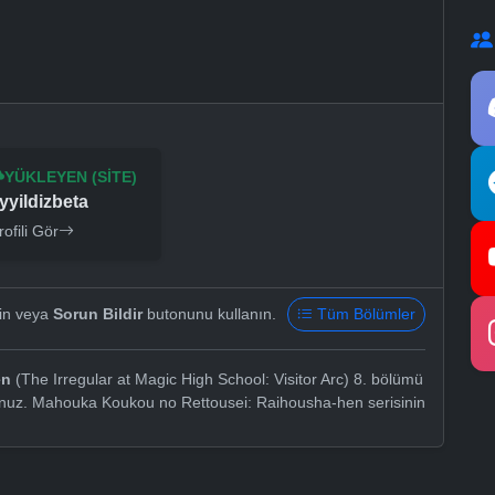
YÜKLEYEN (SITE)
yyildizbeta
rofili Gör
yin veya
Sorun Bildir
butonunu kullanın.
Tüm Bölümler
en
(The Irregular at Magic High School: Visitor Arc) 8. bölümü
rsunuz. Mahouka Koukou no Rettousei: Raihousha-hen serisinin