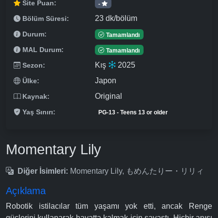
Site Puan:
-
23 dk/bölüm
Bölüm Süresi:
Durum:
Tamamlandı
MAL Durum:
Tamamlandı
Kış
2025
Sezon:
Japon
Ülke:
Original
Kaynak:
Yaş Sınırı:
PG-13 - Teens 13 or older
Momentary Lily
Diğer İsimleri:
Momentary Lily, もめんたりー・リリィ
Açıklama
Robotik istilacılar tüm yaşamı yok etti, ancak Renge
güçlerini kullanarak hayatta kalmak için savaştı. Hiçbir anısı