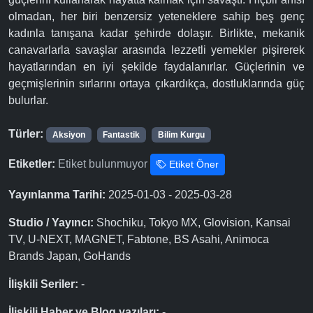
olmadan, her biri benzersiz yeteneklere sahip beş genç
kadınla tanışana kadar şehirde dolaşır. Birlikte, mekanik
canavarlarla savaşlar arasında lezzetli yemekler pişirerek
hayatlarından en iyi şekilde faydalanırlar. Güçlerinin ve
geçmişlerinin sırlarını ortaya çıkardıkça, dostluklarında güç
bulurlar.
Türler:
Aksiyon
Fantastik
Bilim Kurgu
Etiketler:
Etiket bulunmuyor
Etiket Öner
Yayınlanma Tarihi:
2025-01-03 - 2025-03-28
Studio / Yayıncı:
Shochiku, Tokyo MX, Glovision, Kansai
TV, U-NEXT, MAGNET, Fabtone, BS Asahi, Animoca
Brands Japan, GoHands
İlişkili Seriler:
-
İlişkili Haber ve Blog yazıları:
-