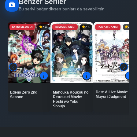
Benzer Seriler
Detaylar
İzle
Bölüm No: 6
Bu seriyi beğendiysen bunları da sevebilirsin
TAMAMLANDI
TAMAMLANDI
TAMAMLANDI
7.4
7.5
7.3
Detaylar
İzle
Bölüm No: 7
Detaylar
İzle
Bölüm No: 8
Detaylar
İzle
Bölüm No: 9
Date A Live Movie:
Edens Zero 2nd
Mahouka Koukou no
Detaylar
İzle
Mayuri Judgment
Season
Rettousei Movie:
Bölüm No: 10
Hoshi wo Yobu
Shoujo
Detaylar
İzle
Bölüm No: 11