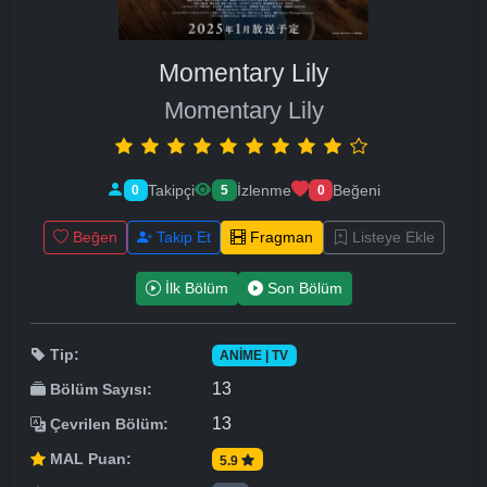
Momentary Lily
Momentary Lily
Takipçi
İzlenme
Beğeni
0
5
0
Beğen
Takip Et
Fragman
Listeye Ekle
İlk Bölüm
Son Bölüm
Tip:
ANIME | TV
13
Bölüm Sayısı:
13
Çevrilen Bölüm:
MAL Puan:
5.9