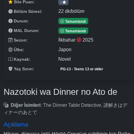
Site Puan:
-
22 dk/bölüm
Bölüm Süresi:
Durum:
Tamamlandı
MAL Durum:
Tamamlandı
İlkbahar
2025
Sezon:
Japon
Ülke:
Novel
Kaynak:
Yaş Sınırı:
PG-13 - Teens 13 or older
Nazotoki wa Dinner no Ato de
Diğer İsimleri:
The Dinner Table Detective, 謎解きはデ
ィナーのあとで
Açıklama
Hikaye, dünyaca ünlü Hōshō Group'un sahibinin kızı Reiko