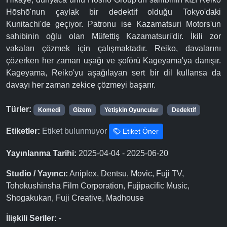
Hōshō'nun çaylak bir dedektif olduğu Tokyo'daki
Kunitachi'de geçiyor. Patronu ise Kazamatsuri Motors'un
sahibinin oğlu olan Müfettiş Kazamatsuri'dir. İkili zor
vakaları çözmek için çalışmaktadır. Reiko, davalarını
çözerken her zaman uşağı ve şoförü Kageyama'ya danışır.
Kageyama, Reiko'yu aşağılayan sert bir dil kullansa da
davayı her zaman zekice çözmeyi başarır.
Türler:
Komedi
Gizem
Yetişkin Oyuncular
Dedektif
Etiketler:
Etiket bulunmuyor
Etiket Öner
Yayınlanma Tarihi:
2025-04-04 - 2025-06-20
Studio / Yayıncı:
Aniplex, Dentsu, Movic, Fuji TV,
Tohokushinsha Film Corporation, Fujipacific Music,
Shogakukan, Fuji Creative, Madhouse
İlişkili Seriler:
-