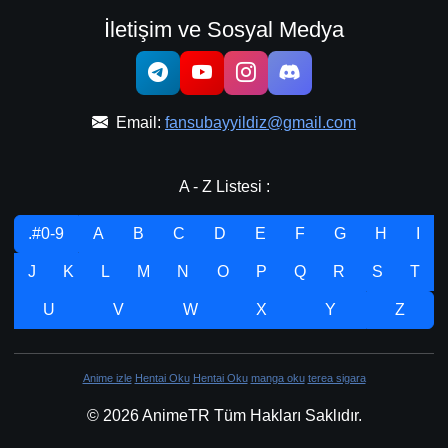
İletişim ve Sosyal Medya
Email:
fansubayyildiz@gmail.com
A - Z Listesi :
.#0-9
A
B
C
D
E
F
G
H
I
J
K
L
M
N
O
P
Q
R
S
T
U
V
W
X
Y
Z
Anime izle
Hentai Oku
Hentai Oku
manga oku
terea sigara
© 2026 AnimeTR Tüm Hakları Saklıdır.