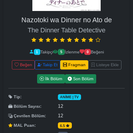
Nazotoki wa Dinner no Ato de
The Dinner Table Detective
Takipçi
İzlenme
Beğeni
1
5
0
Beğen
Takip Et
Fragman
Listeye Ekle
İlk Bölüm
Son Bölüm
Tip:
ANIME | TV
12
Bölüm Sayısı:
12
Çevrilen Bölüm:
MAL Puan:
6.5