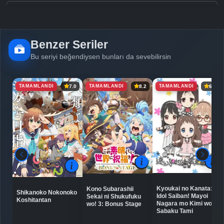
Detaylar
İzle
Bölüm No: 5
Benzer Seriler
Detaylar
İzle
Bölüm No: 6
Bu seriyi beğendiysen bunları da sevebilirsin
TAMAMLANDI
TAMAMLANDI
TAMAMLANDI
7.0
8.2
6.5
Detaylar
İzle
Bölüm No: 7
Detaylar
İzle
Bölüm No: 8
Detaylar
İzle
Bölüm No: 9
Kyoukai no Kanata:
Kono Subarashii
Shikanoko Nokonoko
Idol Saiban! Mayoi
Sekai ni Shukufuku
Detaylar
İzle
Koshitantan
Bölüm No: 10
Nagara mo Kimi wo
wo! 3: Bonus Stage
Sabaku Tami