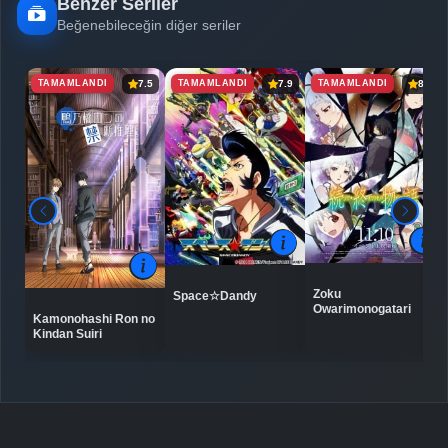
Benzer Seriler
Beğenebileceğin diğer seriler
TAMAMLANDI
TAMAMLANDI
TAMAMLANDI
7.5
7.9
8.4
Zoku
Space☆Dandy
Owarimonogatari
Kamonohashi Ron no
Kindan Suiri