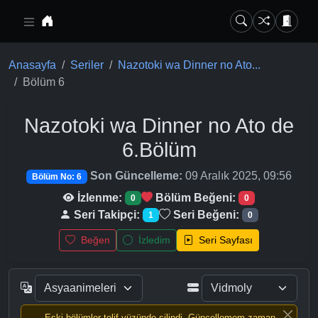
Ana içeriğe geç
Anasayfa
Seriler
Nazotoki wa Dinner no Ato...
Bölüm 6
Nazotoki wa Dinner no Ato de
6.Bölüm
Son Güncelleme:
09 Aralık 2025, 09:56
Bölüm No: 6
İzlenme:
Bölüm Beğeni:
0
0
Seri Takipçi:
Seri Beğeni:
1
0
Beğen
İzledim
Seri Sayfası
Eski bölümler telif yüzünde silindi, Güncellemem zaman