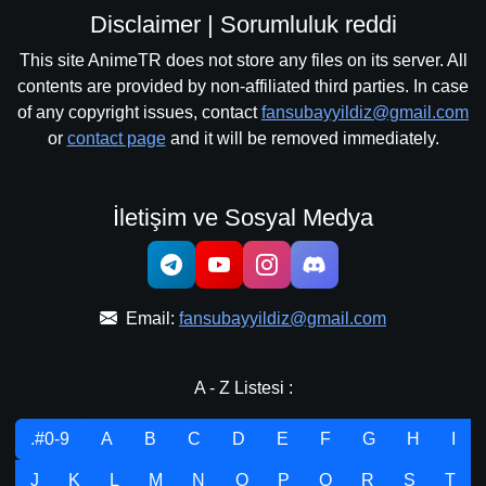
Disclaimer | Sorumluluk reddi
This site AnimeTR does not store any files on its server. All
contents are provided by non-affiliated third parties. In case
of any copyright issues, contact
fansubayyildiz@gmail.com
or
contact page
and it will be removed immediately.
İletişim ve Sosyal Medya
Email:
fansubayyildiz@gmail.com
A - Z Listesi :
.#0-9
A
B
C
D
E
F
G
H
I
J
K
L
M
N
O
P
Q
R
S
T