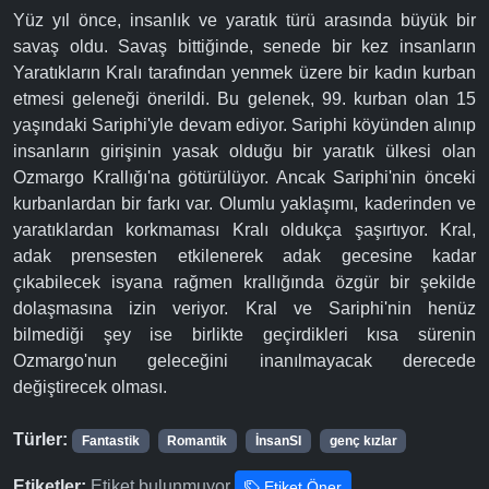
Yüz yıl önce, insanlık ve yaratık türü arasında büyük bir
savaş oldu. Savaş bittiğinde, senede bir kez insanların
Yaratıkların Kralı tarafından yenmek üzere bir kadın kurban
etmesi geleneği önerildi. Bu gelenek, 99. kurban olan 15
yaşındaki Sariphi'yle devam ediyor. Sariphi köyünden alınıp
insanların girişinin yasak olduğu bir yaratık ülkesi olan
Ozmargo Krallığı'na götürülüyor. Ancak Sariphi'nin önceki
kurbanlardan bir farkı var. Olumlu yaklaşımı, kaderinden ve
yaratıklardan korkmaması Kralı oldukça şaşırtıyor. Kral,
adak prensesten etkilenerek adak gecesine kadar
çıkabilecek isyana rağmen krallığında özgür bir şekilde
dolaşmasına izin veriyor. Kral ve Sariphi'nin henüz
bilmediği şey ise birlikte geçirdikleri kısa sürenin
Ozmargo'nun geleceğini inanılmayacak derecede
değiştirecek olması.
Türler:
Fantastik
Romantik
İnsanSI
genç kızlar
Etiketler:
Etiket bulunmuyor
Etiket Öner