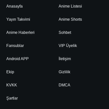
Detaylar
İzle
Bölüm No: 21
Anasayfa
Anime Listesi
Yayın Takvimi
Anime Shorts
Detaylar
İzle
Bölüm No: 22
Anime Haberleri
Sohbet
Detaylar
İzle
Bölüm No: 23
Fansublar
VIP Üyelik
Detaylar
İzle
Android APP
İletişim
Bölüm No: 24
Ekip
Gizlilik
KVKK
DMCA
Şartlar