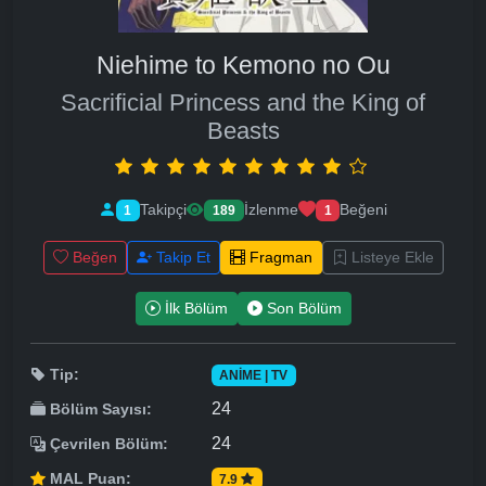
Niehime to Kemono no Ou
Sacrificial Princess and the King of
Beasts
Takipçi
İzlenme
Beğeni
1
189
1
Beğen
Takip Et
Fragman
Listeye Ekle
İlk Bölüm
Son Bölüm
Tip:
ANIME | TV
24
Bölüm Sayısı:
24
Çevrilen Bölüm:
MAL Puan:
7.9