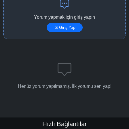
Detaylar
İzle
Bölüm No: 15
Yorum yapmak için giriş yapın
Giriş Yap
Detaylar
İzle
Bölüm No: 16
Detaylar
İzle
Bölüm No: 17
Detaylar
İzle
Bölüm No: 18
Henüz yorum yapılmamış. İlk yorumu sen yap!
Detaylar
İzle
Bölüm No: 19
Detaylar
İzle
Bölüm No: 20
Hızlı Bağlantılar