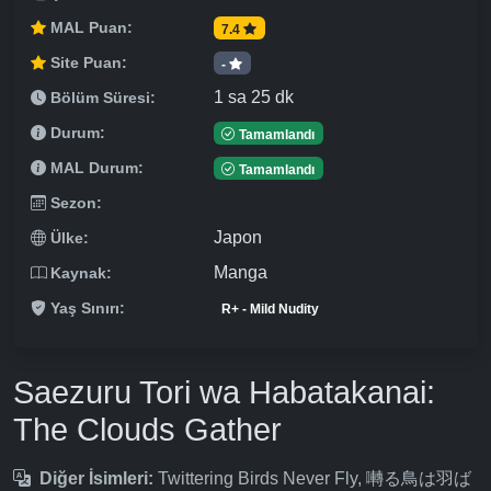
MAL Puan:
7.4
Site Puan:
-
1 sa 25 dk
Bölüm Süresi:
Durum:
Tamamlandı
MAL Durum:
Tamamlandı
Sezon:
Japon
Ülke:
Manga
Kaynak:
Yaş Sınırı:
R+ - Mild Nudity
Saezuru Tori wa Habatakanai:
The Clouds Gather
Diğer İsimleri:
Twittering Birds Never Fly, 囀る鳥は羽ば