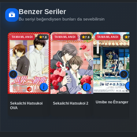
Benzer Seriler
Bu seriyi beğendiysen bunları da sevebilirsin
TAMAMLANDI
TAMAMLANDI
TAMAMLANDI
7.8
7.8
7.8
Umibe no Étranger
Sekaiichi Hatsukoi
Sekaiichi Hatsukoi 2
OVA