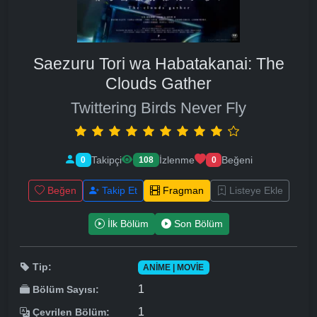
Saezuru Tori wa Habatakanai: The
Clouds Gather
Twittering Birds Never Fly
Takipçi
İzlenme
Beğeni
0
108
0
Beğen
Takip Et
Fragman
Listeye Ekle
İlk Bölüm
Son Bölüm
Tip:
ANIME | MOVIE
1
Bölüm Sayısı:
1
Çevrilen Bölüm: