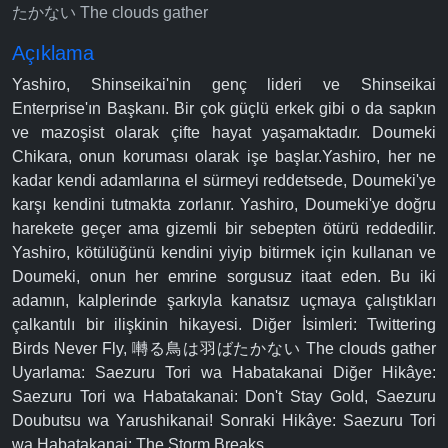
たかない The clouds gather
Açıklama
Yashiro, Shinseikai'nin genç lideri ve Shinseikai
Enterprise'ın Başkanı. Bir çok güçlü erkek gibi o da sapkın
ve mazoşist olarak çifte hayat yaşamaktadır. Doumeki
Chikara, onun koruması olarak işe başlar.Yashiro, her ne
kadar kendi adamlarına el sürmeyi reddetsede, Doumeki'ye
karşı kendini tutmakta zorlanır. Yashiro, Doumeki'ye doğru
harekete geçer ama gizemli bir sebepten ötürü reddedilir.
Yashiro, kötülüğünü kendini yiyip bitirmek için kullanan ve
Doumeki, onun her emrine sorgusuz itaat eden. Bu iki
adamın, kalplerinde şarkıyla kanatsız uçmaya çalıştıkları
çalkantılı bir ilişkinin hikayesi. Diğer İsimleri: Twittering
Birds Never Fly, 囀る鳥は羽ばたかない The clouds gather
Uyarlama: Saezuru Tori wa Habatakanai Diğer Hikâye:
Saezuru Tori wa Habatakanai: Don't Stay Gold, Saezuru
Doubutsu wa Yarushikanai! Sonraki Hikâye: Saezuru Tori
wa Habatakanai: The Storm Breaks