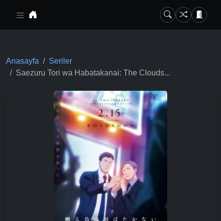
Ana içeriğe geç
Anasayfa
Seriler
Saezuru Tori wa Habatakanai: The Clouds...