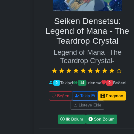
Seiken Densetsu:
Legend of Mana - The
Teardrop Crystal
Legend of Mana -The
Teardrop Crystal-
Takipçi
İzlenme
Beğeni
0
14
0
Beğen
Takip Et
Fragman
Listeye Ekle
İlk Bölüm
Son Bölüm