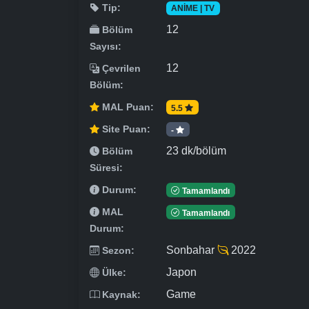
Tip:
ANIME | TV
12
Bölüm
Sayısı:
12
Çevrilen
Bölüm:
MAL Puan:
5.5
Site Puan:
-
23 dk/bölüm
Bölüm
Süresi:
Durum:
Tamamlandı
MAL
Tamamlandı
Durum:
Sonbahar
2022
Sezon:
Japon
Ülke:
Game
Kaynak: