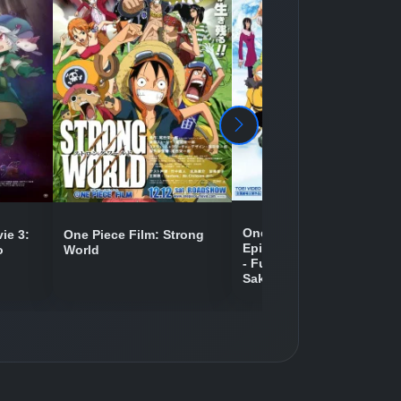
Detaylar
İzle
Detaylar
İzle
Detaylar
İzle
Detaylar
İzle
One Piece Movie 09:
ie 3:
One Piece Film: Strong
Episode of Chopper Plus
o
World
- Fuyu ni Saku, Kiseki no
Detaylar
İzle
Sakura