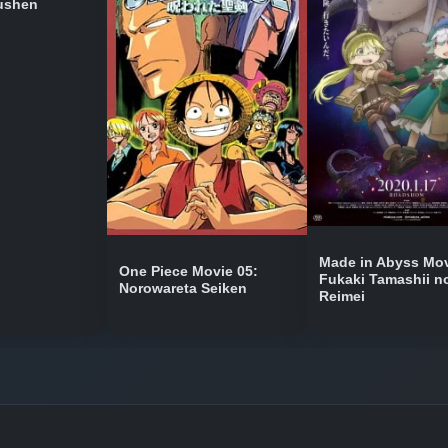
ushen
Bölüm No: 8
Bölüm No: 9
Bölüm No: 10
Bölüm No: 11
Made in Abyss Mov
One Piece Movie 05:
Fukaki Tamashii n
Norowareta Seiken
Reimei
Bölüm No: 12