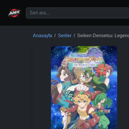
Ana içeriğe geç
Anasayfa
Seriler
Seiken Densetsu: Legend 