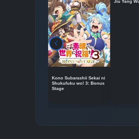
Jiu Yang W
Kono Subarashii Sekai ni
Shukufuku wo! 3: Bonus
Stage