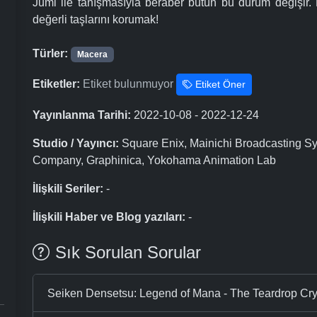
Jumi ile tanışmasıyla beraber bütün bu durum değişir. 
değerli taşlarını korumak!
Türler:
Macera
Etiketler:
Etiket bulunmuyor
Etiket Öner
Yayınlanma Tarihi:
2022-10-08 - 2022-12-24
Studio / Yayıncı:
Square Enix, Mainichi Broadcasting Sy
Company, Graphinica, Yokohama Animation Lab
İlişkili Seriler:
-
İlişkili Haber ve Blog yazıları:
-
Sık Sorulan Sorular
Seiken Densetsu: Legend of Mana - The Teardrop Cry