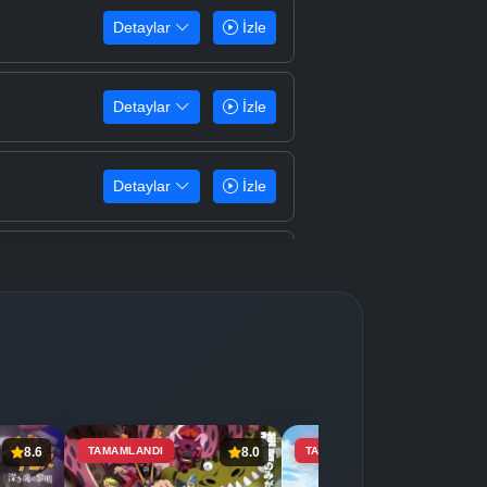
Detaylar
İzle
Detaylar
İzle
Detaylar
İzle
Detaylar
İzle
Detaylar
İzle
Detaylar
İzle
8.6
TAMAMLANDI
8.0
TAMAMLANDI
7.4