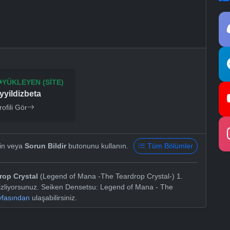
YÜKLEYEN (SITE)
yyildizbeta
rofili Gör
yin veya
Sorun Bildir
butonunu kullanın.
Tüm Bölümler
rop Crystal
(Legend of Mana -The Teardrop Crystal-) 1.
 izliyorsunuz. Seiken Densetsu: Legend of Mana - The
yfasından
ulaşabilirsiniz.