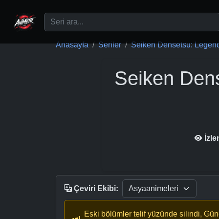
Ana içeriğe geç
Anasayfa
Seriler
Seiken Densetsu: Legend 
Seiken Dens
İzl
Çeviri Ekibi:
Eski bölümler telif yüzünde silindi, Gü