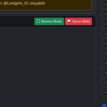
m: @Lordgrim_01 ulaşabilir
Sinema Modu
Sorun Bildir