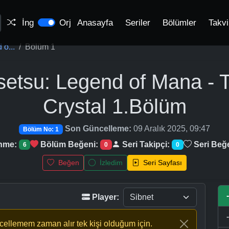
İng
Orj
Anasayfa
Seriler
Bölümler
Takv
o...
Bölüm 1
etsu: Legend of Mana - 
Crystal
1.Bölüm
Son Güncelleme:
09 Aralık 2025, 09:47
Bölüm No: 1
enme:
Bölüm Beğeni:
Seri Takipçi:
Seri Beğ
6
0
0
Beğen
İzledim
Seri Sayfası
Player:
ncellemem zaman alır tek kişi olduğum için.