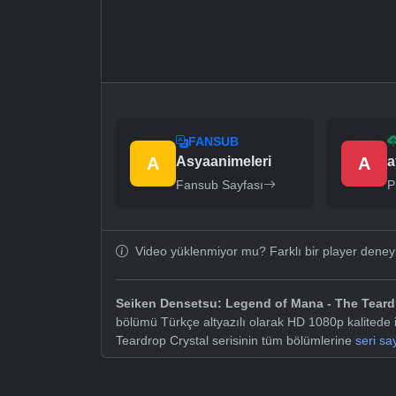
FANSUB
A
Asyaanimeleri
A
a
Fansub Sayfası
P
Video yüklenmiyor mu? Farklı bir player dene
Seiken Densetsu: Legend of Mana - The Teard
bölümü Türkçe altyazılı olarak HD 1080p kalitede
Teardrop Crystal serisinin tüm bölümlerine
seri sa