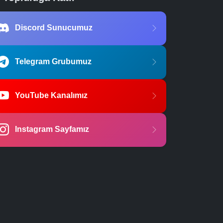
Discord Sunucumuz
Telegram Grubumuz
YouTube Kanalımız
Instagram Sayfamız