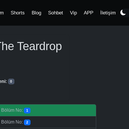
im
Shorts
Blog
Sohbet
Vip
APP
İletişim
The Teardrop
eni:
0
-
Bölüm No:
1
-
Bölüm No:
2