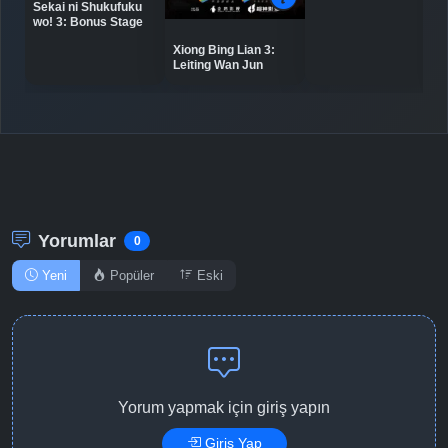
Sekai ni Shukufuku
Detaylar
İzle
Bölüm No: 10
wo! 3: Bonus Stage
Xiong Bing Lian 3:
Leiting Wan Jun
Detaylar
İzle
Bölüm No: 11
Detaylar
İzle
Bölüm No: 12
Yorumlar
0
Yeni
Popüler
Eski
Yorum yapmak için giriş yapın
Giriş Yap