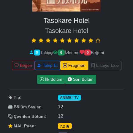
Tasokare Hotel
Tasokare Hotel
Takipçi
İzlenme
Beğeni
0
6
0
Beğen
Takip Et
Fragman
Listeye Ekle
İlk Bölüm
Son Bölüm
Tip:
ANIME | TV
12
Bölüm Sayısı:
12
Çevrilen Bölüm:
MAL Puan:
7.2