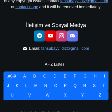
of any copyright issues, contact
fansubayyildiz@gmail.com
or
contact page
and it will be removed immediately.
İletişim ve Sosyal Medya
Email:
fansubayyildiz@gmail.com
A - Z Listesi :
.#0-9
A
B
C
D
E
F
G
H
I
J
K
L
M
N
O
P
Q
R
S
T
U
V
W
X
Y
Z