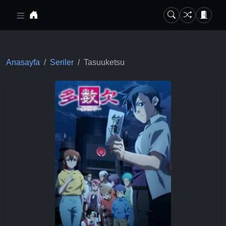
Ana içeriğe geç
Anasayfa
Seriler
Tasuuketsu