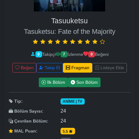
Tasuuketsu
Tasuketsu: Fate of the Majority
Takipçi
İzlenme
Beğeni
0
7
0
Beğen
Takip Et
Fragman
Listeye Ekle
İlk Bölüm
Son Bölüm
Tip:
ANIME | TV
24
Bölüm Sayısı:
24
Çevrilen Bölüm:
MAL Puan:
5.5