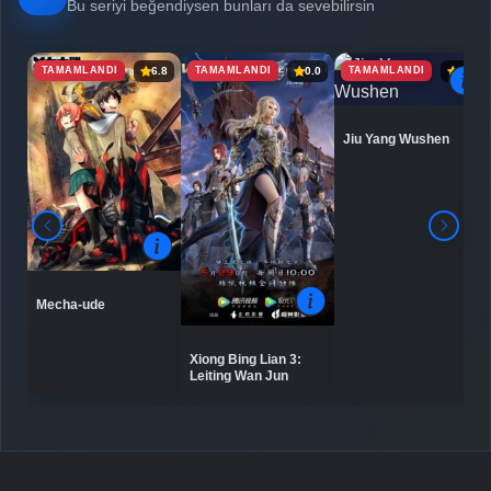
Bölüm No: 6
Bu seriyi beğendiysen bunları da sevebilirsin
TAMAMLANDI
TAMAMLANDI
TAMAMLANDI
6.8
0.0
6.9
Detaylar
İzle
Bölüm No: 7
Jiu Yang Wushen
Detaylar
İzle
Bölüm No: 8
Detaylar
İzle
Bölüm No: 9
Mecha-ude
Detaylar
İzle
Bölüm No: 10
Xiong Bing Lian 3:
Leiting Wan Jun
Detaylar
İzle
Bölüm No: 11
Detaylar
İzle
Bölüm No: 12