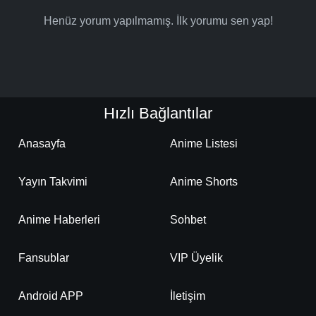
Henüz yorum yapılmamış. İlk yorumu sen yap!
Detaylar
İzle
Bölüm No: 19
Detaylar
İzle
Bölüm No: 20
Hızlı Bağlantılar
Detaylar
İzle
Bölüm No: 21
Anasayfa
Anime Listesi
Yayın Takvimi
Anime Shorts
Detaylar
İzle
Bölüm No: 22
Anime Haberleri
Sohbet
Detaylar
İzle
Bölüm No: 23
Fansublar
VIP Üyelik
Detaylar
İzle
Android APP
İletişim
Bölüm No: 24