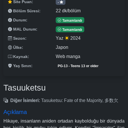
Site Puan:
-
22 dk/bölüm
Bölüm Süresi:
Durum:
Tamamlandı
MAL Durum:
Tamamlandı
Yaz
2024
Sezon:
Japon
Ülke:
Web manga
Kaynak:
Yaş Sınırı:
PG-13 - Teens 13 or older
Tasuuketsu
Diğer İsimleri:
Tasuketsu: Fate of the Majority, 多数欠
Açıklama
Hikaye, insanların aniden ortadan kaybolduğu bir dünyada
beş kişilik bir grubu takip ediyor. Kendini "İmparator" ilan