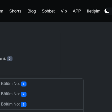
im
Shorts
Blog
Sohbet
Vip
APP
İletişim
eni:
0
-
Bölüm No:
1
-
Bölüm No:
2
-
Bölüm No:
3