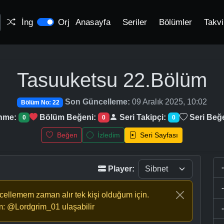
İng
Orj
Anasayfa
Seriler
Bölümler
Takv
Tasuuketsu
22.Bölüm
Son Güncelleme:
09 Aralık 2025, 10:02
Bölüm No: 22
enme:
Bölüm Beğeni:
Seri Takipçi:
Seri Beğ
0
0
0
Beğen
İzledim
Seri Sayfası
Player:
ncellemem zaman alır tek kişi olduğum için.
m: @Lordgrim_01 ulaşabilir