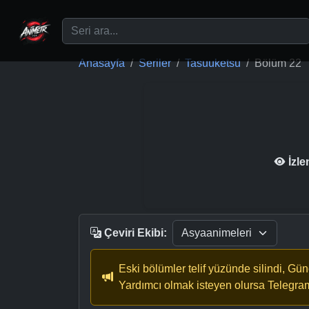
Ana içeriğe geç
Anasayfa
Seriler
Tasuuketsu
Bölüm 22
İzl
Çeviri Ekibi:
Eski bölümler telif yüzünde silindi, Gü
Yardımcı olmak isteyen olursa Telegra