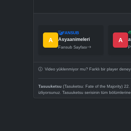
FANSUB
A
Asyaanimeleri
A
a
Fansub Sayfası
P
Video yüklenmiyor mu? Farklı bir player dene
Tasuuketsu
(Tasuketsu: Fate of the Majority) 22.
izliyorsunuz. Tasuuketsu serisinin tüm bölümlerin