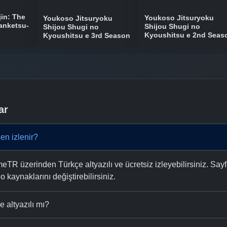
in: The
Youkoso Jitsuryoku
Youkoso Jitsuryoku
anketsu-
Shijou Shugi no
Shijou Shugi no
Kyoushitsu e 2nd Seas
Kyoushitsu e 3rd Season
ar
en izlenir?
R üzerinden Türkçe altyazılı ve ücretsiz izleyebilirsiniz. Sayf
eo kaynaklarını değiştirebilirsiniz.
 altyazılı mı?