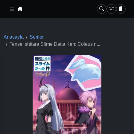
Ana içeriğe geç
Anasayfa
Seriler
Tensei shitara Slime Datta Ken: Coleus n...