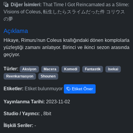
Diğer İsimleri:
That Time I Got Reincarnated as a Slime:
Visions of Coleus, 転生したらスライムだった件 コリウス
の夢
Açıklama
Hikaye, Rimuru'nun Coleus krallığındaki dönen komplolarla
yüzleştiği zamanı anlatıyor. Birinci ve ikinci sezon arasında
geçiyor.
Türler:
Aksiyon
Macera
Komedi
Fantastik
Isekai
Reenkarnasyon
Shounen
Etiketler:
Etiket bulunmuyor
Etiket Öner
Yayınlanma Tarihi:
2023-11-02
Studio / Yayıncı:
, 8bit
İlişkili Seriler:
-