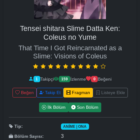
Tensei shitara Slime Datta Ken:
Coleus no Yume
That Time I Got Reincarnated as a
Slime: Visions of Coleus
Takipçi
İzlenme
Beğeni
1
159
0
Beğen
Takip Et
Fragman
Listeye Ekle
İlk Bölüm
Son Bölüm
Tip:
ANIME | ONA
3
Bölüm Sayısı: