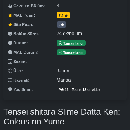
3
Çevrilen Bölüm:
MAL Puan:
7.6
Site Puan:
-
24 dk/bölüm
Bölüm Süresi:
Durum:
Tamamlandı
MAL Durum:
Tamamlandı
Sezon:
Japon
Ülke:
Manga
Kaynak:
Yaş Sınırı:
PG-13 - Teens 13 or older
Tensei shitara Slime Datta Ken:
Coleus no Yume