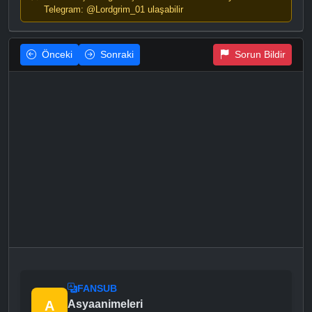
Telegram: @Lordgrim_01 ulaşabilir
Önceki
Sonraki
Sorun Bildir
FANSUB
A
Asyaanimeleri