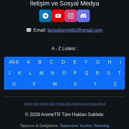
İletişim ve Sosyal Medya
Email:
fansubayyildiz@gmail.com
A - Z Listesi :
.#0-9
A
B
C
D
E
F
G
H
I
J
K
L
M
N
O
P
Q
R
S
T
U
V
W
X
Y
Z
Anime izle
Hentai Oku
Hentai Oku
manga oku
terea sigara
© 2026 AnimeTR Tüm Hakları Saklıdır.
Tasarım & Geliştirme:
Nanovore Yazılım Teknoloji