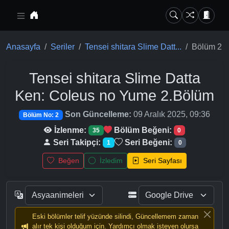
Ana içeriğe geç
Anasayfa
Seriler
Tensei shitara Slime Datt...
Bölüm 2
Tensei shitara Slime Datta
Ken: Coleus no Yume
2.Bölüm
Son Güncelleme:
09 Aralık 2025, 09:36
Bölüm No: 2
İzlenme:
Bölüm Beğeni:
35
0
Seri Takipçi:
Seri Beğeni:
1
0
Beğen
İzledim
Seri Sayfası
Eski bölümler telif yüzünde silindi, Güncellemem zaman
alır tek kişi olduğum için. Yardımcı olmak isteyen olursa