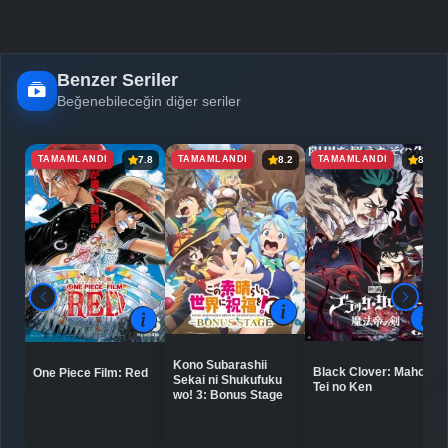
Benzer Seriler
Beğenebileceğin diğer seriler
TAMAMLANDI
TAMAMLANDI
TAMAMLANDI
7.8
8.2
8.0
Kono Subarashii
Black Clover: Mahou
One Piece Film: Red
Sekai ni Shukufuku
Tei no Ken
wo! 3: Bonus Stage