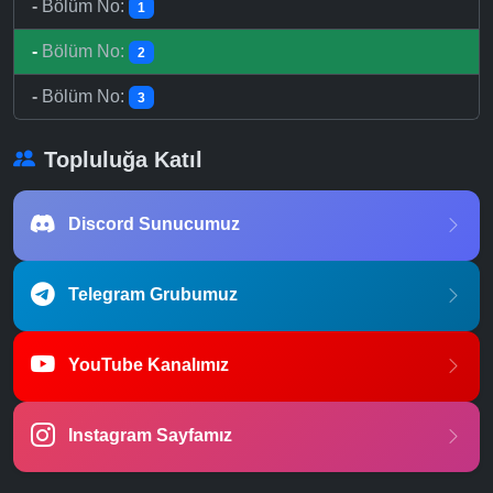
-
Bölüm No:
1
-
Bölüm No:
2
-
Bölüm No:
3
Topluluğa Katıl
Discord Sunucumuz
Telegram Grubumuz
YouTube Kanalımız
Instagram Sayfamız