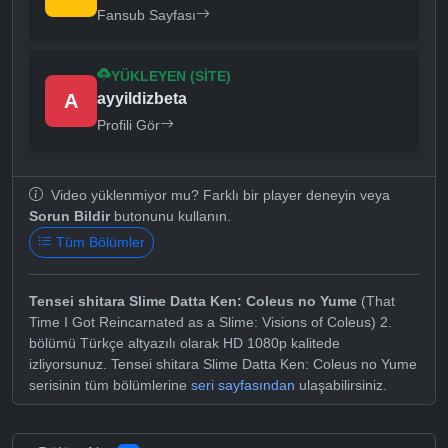
Fansub Sayfası
YÜKLEYEN (SITE)
A
ayyildizbeta
Profili Gör
Video yüklenmiyor mu? Farklı bir player deneyin veya
Sorun Bildir
butonunu kullanın.
Tüm Bölümler
Tensei shitara Slime Datta Ken: Coleus no Yume
(That
Time I Got Reincarnated as a Slime: Visions of Coleus) 2.
bölümü Türkçe altyazılı olarak HD 1080p kalitede
izliyorsunuz. Tensei shitara Slime Datta Ken: Coleus no Yume
serisinin tüm bölümlerine
seri sayfasından
ulaşabilirsiniz.