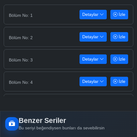
Detaylar
İzle
Bölüm No: 1
Detaylar
İzle
Bölüm No: 2
Detaylar
İzle
Bölüm No: 3
Detaylar
İzle
Bölüm No: 4
Detaylar
İzle
Bölüm No: 5
Benzer Seriler
Detaylar
İzle
Bölüm No: 6
Bu seriyi beğendiysen bunları da sevebilirsin