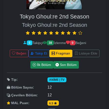
Tokyo Ghoul:re 2nd Season
Tokyo Ghoul:re 2nd Season
Takipçi
İzlenme
Beğeni
0
38
0
Beğen
Takip Et
Fragman
Listeye Ekle
İlk Bölüm
Son Bölüm
Tip:
ANIME | TV
12
Bölüm Sayısı:
12
Çevrilen Bölüm:
MAL Puan:
6.5