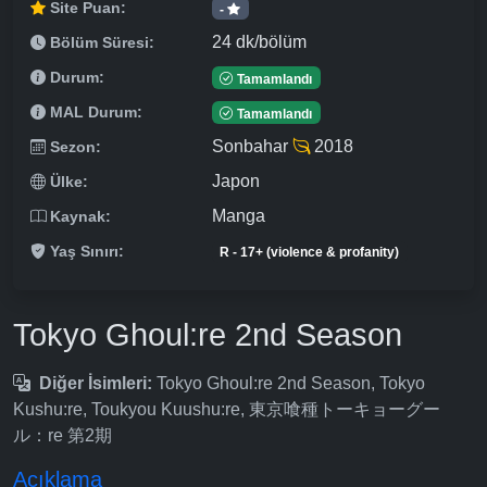
Site Puan:
-
24 dk/bölüm
Bölüm Süresi:
Durum:
Tamamlandı
MAL Durum:
Tamamlandı
Sonbahar
2018
Sezon:
Japon
Ülke:
Manga
Kaynak:
Yaş Sınırı:
R - 17+ (violence & profanity)
Tokyo Ghoul:re 2nd Season
Diğer İsimleri:
Tokyo Ghoul:re 2nd Season, Tokyo
Kushu:re, Toukyou Kuushu:re, 東京喰種トーキョーグー
ル：re 第2期
Açıklama