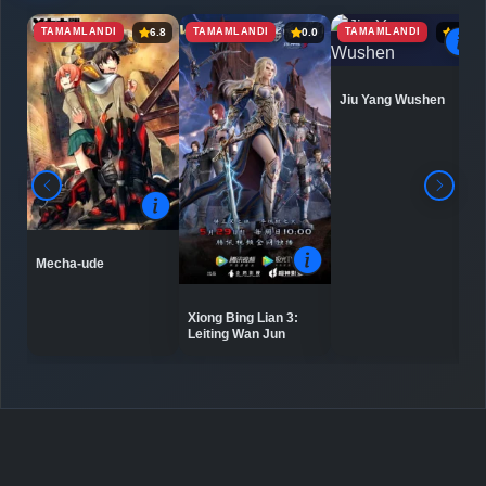
TAMAMLANDI
TAMAMLANDI
TAMAMLANDI
6.8
0.0
6.9
Detaylar
İzle
Bölüm No: 7
Jiu Yang Wushen
Detaylar
İzle
Bölüm No: 8
Detaylar
İzle
Bölüm No: 9
Mecha-ude
Detaylar
İzle
Bölüm No: 10
Xiong Bing Lian 3:
Leiting Wan Jun
Detaylar
İzle
Bölüm No: 11
Detaylar
İzle
Bölüm No: 12