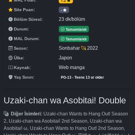
MAL Puan:
7.2
Site Puan:
-
23 dk/bölüm
Bölüm Süresi:
Durum:
Tamamlandı
MAL Durum:
Tamamlandı
Sonbahar
2022
Sezon:
Japon
Ülke:
Web manga
Kaynak:
Yaş Sınırı:
PG-13 - Teens 13 or older
Uzaki-chan wa Asobitai! Double
Diğer İsimleri:
Uzaki-chan Wants to Hang Out! Season
2, Uzaki-chan wa Asobitai! 2nd Season, Uzaki-chan wa
Asobitai! ω, Uzaki-chan Wants to Hang Out! 2nd Season,