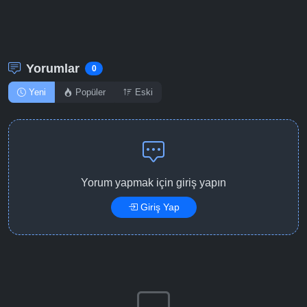
Detaylar
İzle
Bölüm No: 12
Yorumlar
Detaylar
İzle
0
Bölüm No: 13
Yeni
Popüler
Eski
Yorum yapmak için giriş yapın
Giriş Yap