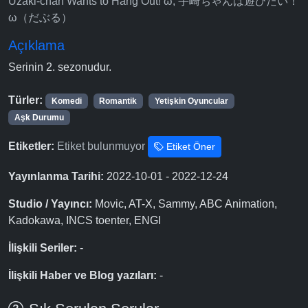
Uzaki-chan Wants to Hang Out! ω, 宇崎ちゃんは遊びたい！
ω（だぶる）
Açıklama
Serinin 2. sezonudur.
Türler:
Komedi
Romantik
Yetişkin Oyuncular
Aşk Durumu
Etiketler:
Etiket bulunmuyor
Etiket Öner
Yayınlanma Tarihi:
2022-10-01 - 2022-12-24
Studio / Yayıncı:
Movic, AT-X, Sammy, ABC Animation,
Kadokawa, INCS toenter, ENGI
İlişkili Seriler:
-
İlişkili Haber ve Blog yazıları:
-