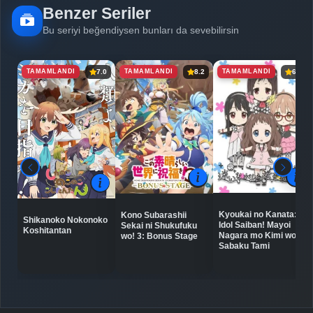
Benzer Seriler
Detaylar
İzle
Bölüm No: 6
Bu seriyi beğendiysen bunları da sevebilirsin
TAMAMLANDI
TAMAMLANDI
TAMAMLANDI
7.0
8.2
6.5
Detaylar
İzle
Bölüm No: 7
Detaylar
İzle
Bölüm No: 8
Detaylar
İzle
Bölüm No: 9
Kyoukai no Kanata:
Kono Subarashii
Shikanoko Nokonoko
Idol Saiban! Mayoi
Sekai ni Shukufuku
Detaylar
İzle
Koshitantan
Bölüm No: 10
Nagara mo Kimi wo
wo! 3: Bonus Stage
Sabaku Tami
Detaylar
İzle
Bölüm No: 11