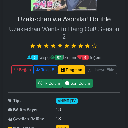
Uzaki-chan wa Asobitai! Double
Uzaki-chan Wants to Hang Out! Season
2
Takipçi
İzlenme
Beğeni
0
67
0
Beğen
Takip Et
Fragman
Listeye Ekle
İlk Bölüm
Son Bölüm
Tip:
ANIME | TV
13
Bölüm Sayısı:
13
Çevrilen Bölüm: