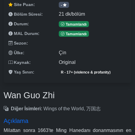
Site Puan:
-
21 dk/bölüm
Bölüm Süresi:
Durum:
Tamamlandı
MAL Durum:
Tamamlandı
Sezon:
Çin
Ülke:
Original
Kaynak:
Yaş Sınırı:
R - 17+ (violence & profanity)
Wan Guo Zhi
Diğer İsimleri:
Wings of the World, 万国志
Açıklama
Milattan sonra 1663'te Ming Hanedanı donanmasının en