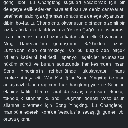
genç lideri Lu Changfeng suçluları yakalamak için bir
delegeye eşlik ederken hayalet filosu ve deniz canavarları
tarafından saldırıya uğraması sonucunda delege okyanusun
dibini boylar. Lu Changfeng, okyanusun dibinden gizemli bir
kız tarafından kurtarıldı ve kızı Yelken Çağı'nın uluslararası
ticaret merkezi olan Luzon'a kadar takip etti. O zamanlar,
Ming Hanedanı'nın gümüşünün %70'inden fazlası
Luzon'dan elde edilmekteydi ve bu küçük ada birçok
milletin kaderini belirledi. İspanyol işgalciler acımasızca
hüküm sürdü ve bunun sonucunda her kesimden insan
Song Yingxing'in rehberliğinde uluslararası finans
merkezini inşa etti: Wan Krallığı'nı. Song Yingxing ile olan
anlaşmazlıklarına rağmen, Lu Changfeng yine de Song'un
ekibine katılır. Her iki taraf da savaşta en son teknoloji
teknolojik silahları kullandı. Düşman dehası Vesalius'un
silahına direnmek için Song Yingxing, Lu Changfeng'i
manipüle ederek Kore'de Vesalius'la savaştığı günleri vb.
ortaya çıkarır.