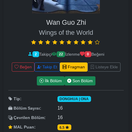
Wan Guo Zhi
Wings of the World
Takipçi
İzlenme
Beğeni
2
22
0
Beğen
Takip Et
Fragman
Listeye Ekle
İlk Bölüm
Son Bölüm
Tip:
DONGHUA | ONA
16
Bölüm Sayısı:
16
Çevrilen Bölüm:
MAL Puan:
6.5