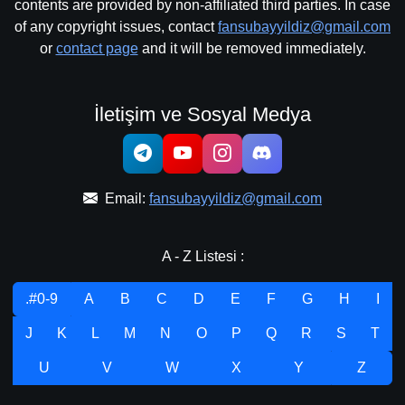
contents are provided by non-affiliated third parties. In case
of any copyright issues, contact
fansubayyildiz@gmail.com
or
contact page
and it will be removed immediately.
İletişim ve Sosyal Medya
Email:
fansubayyildiz@gmail.com
A - Z Listesi :
.#0-9
A
B
C
D
E
F
G
H
I
J
K
L
M
N
O
P
Q
R
S
T
U
V
W
X
Y
Z