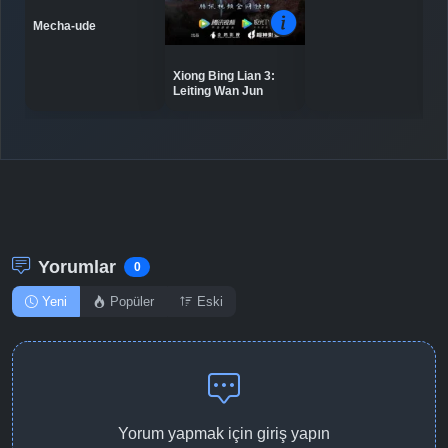
Mecha-ude
Detaylar
İzle
Bölüm No: 10
Xiong Bing Lian 3:
Leiting Wan Jun
Detaylar
İzle
Bölüm No: 11
Detaylar
İzle
Bölüm No: 12
Detaylar
İzle
Bölüm No: 13
Yorumlar
0
Yeni
Popüler
Eski
Detaylar
İzle
Bölüm No: 14
Detaylar
İzle
Bölüm No: 15
Yorum yapmak için giriş yapın