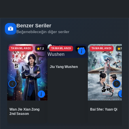
Benzer Seriler
Beğenebileceğin diğer seriler
TAMAMLANDI
TAMAMLANDI
TAMAMLANDI
7.2
6.9
7.5
Jiu Yang Wushen
Bai She: Yuan Qi
Wan Jie Xian Zong
2nd Season