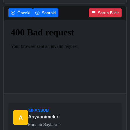
Önceki
Sonraki
Sorun Bildir
FANSUB
A
Asyaanimeleri
Fansub Sayfası