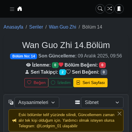
Ana içeriğe geç
Anasayfa
Seriler
Wan Guo Zhi
Bölüm 14
Wan Guo Zhi
14.Bölüm
Son Güncelleme:
09 Aralık 2025, 09:56
Bölüm No: 14
İzlenme:
Bölüm Beğeni:
0
0
Seri Takipçi:
Seri Beğeni:
2
0
Beğen
İzledim
Seri Sayfası
Eski bölümler telif yüzünde silindi, Güncellemem zaman
alır tek kişi olduğum için. Yardımcı olmak isteyen olursa
Telegram: @Lordgrim_01 ulaşabilir