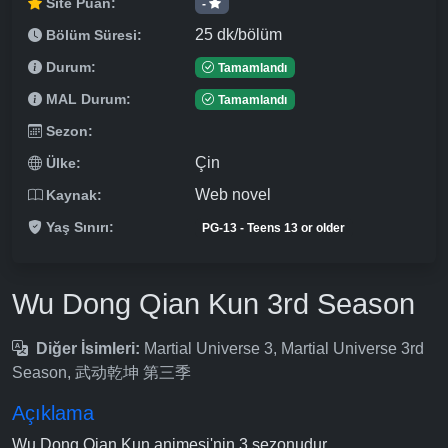
Site Puan:
-
25 dk/bölüm
Bölüm Süresi:
Durum:
Tamamlandı
MAL Durum:
Tamamlandı
Sezon:
Çin
Ülke:
Web novel
Kaynak:
Yaş Sınırı:
PG-13 - Teens 13 or older
Wu Dong Qian Kun 3rd Season
Diğer İsimleri:
Martial Universe 3, Martial Universe 3rd
Season, 武动乾坤 第三季
Açıklama
Wu Dong Qian Kun animesi'nin 3.sezonudur.