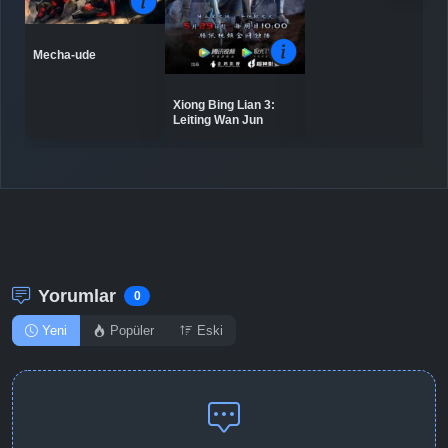
Mecha-ude
Detaylar
İzle
Bölüm No: 10
Xiong Bing Lian 3:
Leiting Wan Jun
Detaylar
İzle
Bölüm No: 11
Detaylar
İzle
Bölüm No: 12
Yorumlar
0
Yeni
Popüler
Eski