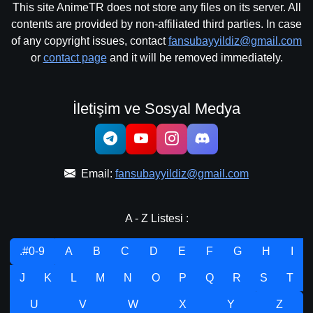
This site AnimeTR does not store any files on its server. All
contents are provided by non-affiliated third parties. In case
of any copyright issues, contact
fansubayyildiz@gmail.com
or
contact page
and it will be removed immediately.
İletişim ve Sosyal Medya
Email:
fansubayyildiz@gmail.com
A - Z Listesi :
.#0-9
A
B
C
D
E
F
G
H
I
J
K
L
M
N
O
P
Q
R
S
T
U
V
W
X
Y
Z