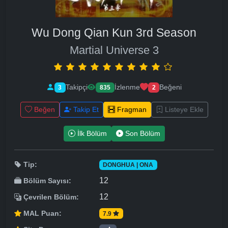
Wu Dong Qian Kun 3rd Season
Martial Universe 3
Takipçi
İzlenme
Beğeni
3
835
2
Beğen
Takip Et
Fragman
Listeye Ekle
İlk Bölüm
Son Bölüm
Tip:
DONGHUA | ONA
12
Bölüm Sayısı:
12
Çevrilen Bölüm:
MAL Puan:
7.9