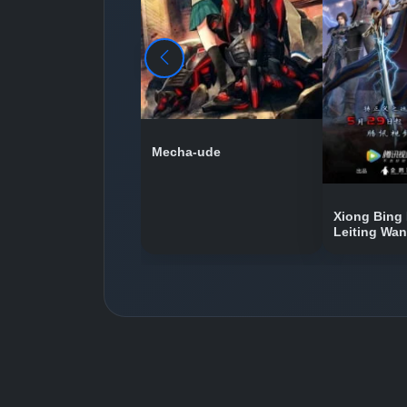
Mecha-ude
Xiong Bing 
Leiting Wa