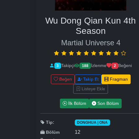
Wu Dong Qian Kun 4th
Season
Martial Universe 4
Takipçi
İzlenme
Beğeni
3
188
2
Beğen
Takip Et
Fragman
Listeye Ekle
İlk Bölüm
Son Bölüm
Tip:
DONGHUA | ONA
12
Bölüm