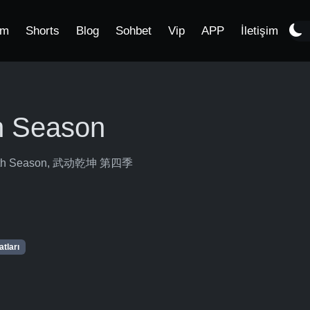
im
Shorts
Blog
Sohbet
Vip
APP
İletişim
h Season
rse 4th Season, 武动乾坤 第四季
tları