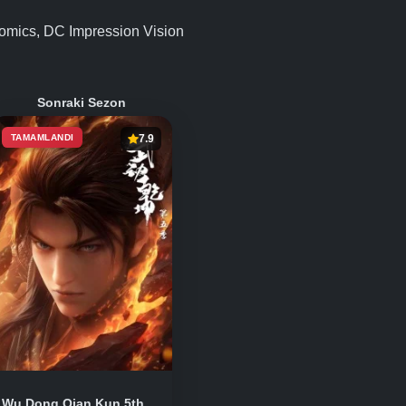
omics, DC Impression Vision
Sonraki Sezon
TAMAMLANDI
7.9
Wu Dong Qian Kun 5th