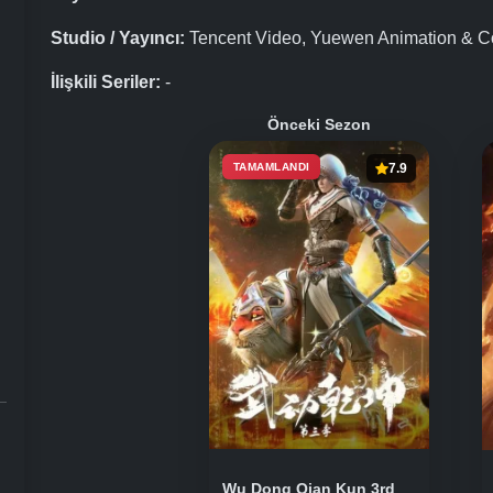
Studio / Yayıncı:
Tencent Video, Yuewen Animation & C
İlişkili Seriler:
-
Önceki Sezon
TAMAMLANDI
7.9
Wu Dong Qian Kun 3rd