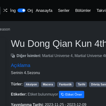
İng
Orj
Anasayfa
Seriler
Bölümler
Takv
Season
Wu Dong Qian Kun 4t
Diğer İsimleri:
Martial Universe 4, Martial Unive
Açıklama
Serinin 4.Sezonu
Türler:
Aksiyon
Macera
Fantastik
Tarihi
Dövüş Sana
Etiketler:
Etiket bulunmuyor
Etiket Öner
Yayınlanma Tarihi:
2023-11-25 - 2023-12-09