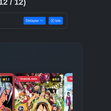
12 / 12)
Detaylar
İzle
7.1
TAMAMLANDI
8.0
TAMAMLANDI
7.4