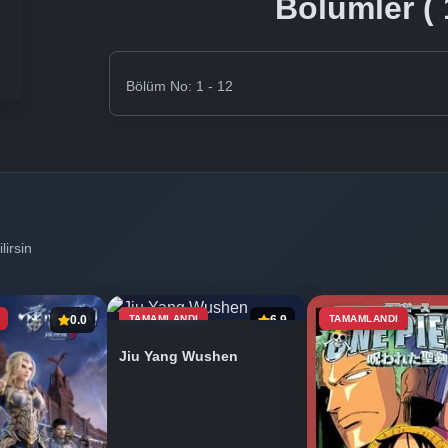
Bölümler ( 
Bölüm No: 1 - 12
lirsin
0.0
TAMAMLANDI
6.9
TAMAMLANDI
Jiu Yang Wushen