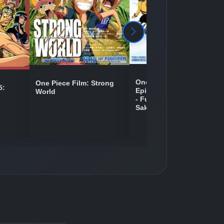
One Piece Movie 09:
One Piece Film: Strong
5:
Episode of Chopper Plus
World
- Fuyu ni Saku, Kiseki no
Sakura