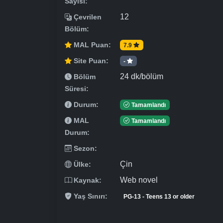
Sayısı:
12
Çevrilen
Bölüm:
MAL Puan:
7.9
Site Puan:
-
24 dk/bölüm
Bölüm
Süresi:
Durum:
Tamamlandı
MAL
Tamamlandı
Durum:
Sezon:
Çin
Ülke:
Web novel
Kaynak:
Yaş Sınırı:
PG-13 - Teens 13 or older