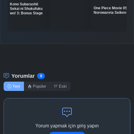
Kono Subarashii
One Piece Movie 05:
Sekai ni Shukufuku
Detaylar
İzle
Bölüm No: 10
Norowareta Seiken
wo! 3: Bonus Stage
Detaylar
İzle
Bölüm No: 11
Detaylar
İzle
Bölüm No: 12
Yorumlar
0
Yeni
Popüler
Eski
Yorum yapmak için giriş yapın