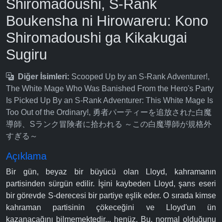
Shiromadoushi, S-Rank
Boukensha ni Hirowareru: Kono
Shiromadoushi ga Kikakugai
Sugiru
Diğer İsimleri:
Scooped Up by an S-Rank Adventurer!,
The White Mage Who Was Banished From the Hero's Party
Is Picked Up By an S-Rank Adventurer: This White Mage Is
Too Out of the Ordinary!, 勇者パーティーを追放された白魔
導師、Sランク冒険者に拾われる ～この白魔導師が規格外
すぎる～
Açıklama
Bir gün, beyaz bir büyücü olan Lloyd, kahramanın
partisinden sürgün edilir. İşini kaybeden Lloyd, şans eseri
bir görevde S-derecesi bir partiye eşlik eder. O sırada kimse
kahraman partisinin çökeceğini ve Lloyd'un ün
kazanacağını bilmemektedir... henüz. Bu, normal olduğunu