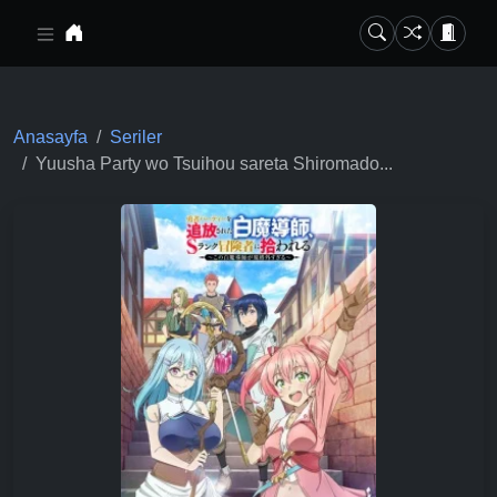
Ana içeriğe geç
Anasayfa
Seriler
Yuusha Party wo Tsuihou sareta Shiromado...