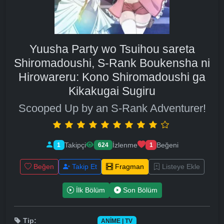
Yuusha Party wo Tsuihou sareta
Shiromadoushi, S-Rank Boukensha ni
Hirowareru: Kono Shiromadoushi ga
Kikakugai Sugiru
Scooped Up by an S-Rank Adventurer!
Takipçi
İzlenme
Beğeni
1
624
1
Beğen
Takip Et
Fragman
Listeye Ekle
İlk Bölüm
Son Bölüm
Tip:
ANIME | TV