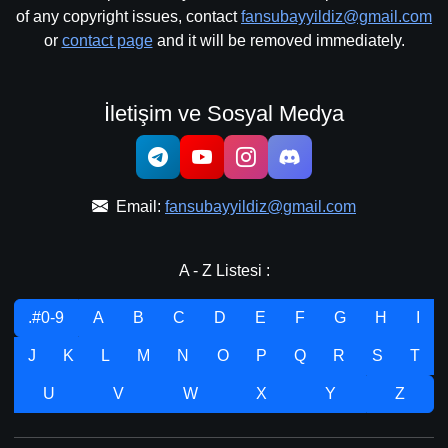
of any copyright issues, contact
fansubayyildiz@gmail.com
or
contact page
and it will be removed immediately.
İletişim ve Sosyal Medya
Email:
fansubayyildiz@gmail.com
A - Z Listesi :
.#0-9
A
B
C
D
E
F
G
H
I
J
K
L
M
N
O
P
Q
R
S
T
U
V
W
X
Y
Z