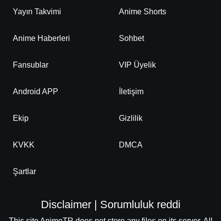
Yayın Takvimi
Anime Shorts
Anime Haberleri
Sohbet
Fansublar
VIP Üyelik
Android APP
İletişim
Ekip
Gizlilik
KVKK
DMCA
Şartlar
Disclaimer | Sorumluluk reddi
This site AnimeTR does not store any files on its server. All