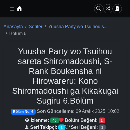
Ana içeriğe geç
Anasayfa
Seriler
Yuusha Party wo Tsuihou s...
Bölüm 6
Yuusha Party wo Tsuihou
sareta Shiromadoushi, S-
Rank Boukensha ni
Hirowareru: Kono
Shiromadoushi ga Kikakugai
Sugiru
6.Bölüm
Son Güncelleme:
09 Aralık 2025, 10:02
Bölüm No: 6
İzlenme:
Bölüm Beğeni:
46
1
Seri Takipçi:
Seri Beğeni:
1
1