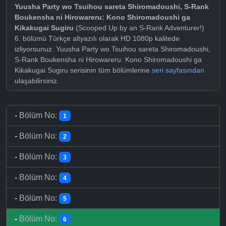
Yuusha Party wo Tsuihou sareta Shiromadoushi, S-Rank
Boukensha ni Hirowareru: Kono Shiromadoushi ga
Kikakugai Sugiru
(Scooped Up by an S-Rank Adventurer!)
6. bölümü Türkçe altyazılı olarak HD 1080p kalitede
izliyorsunuz. Yuusha Party wo Tsuihou sareta Shiromadoushi,
S-Rank Boukensha ni Hirowareru: Kono Shiromadoushi ga
Kikakugai Sugiru serisinin tüm bölümlerine
seri sayfasından
ulaşabilirsiniz.
-
Bölüm No:
1
-
Bölüm No:
2
-
Bölüm No:
3
-
Bölüm No:
4
-
Bölüm No:
5
-
Bölüm No:
6