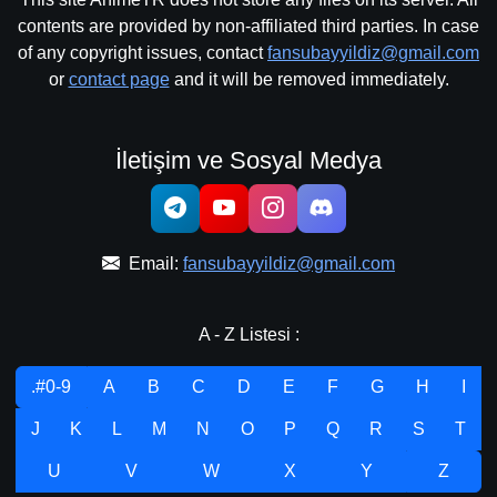
contents are provided by non-affiliated third parties. In case
of any copyright issues, contact
fansubayyildiz@gmail.com
or
contact page
and it will be removed immediately.
İletişim ve Sosyal Medya
Email:
fansubayyildiz@gmail.com
A - Z Listesi :
.#0-9
A
B
C
D
E
F
G
H
I
J
K
L
M
N
O
P
Q
R
S
T
U
V
W
X
Y
Z