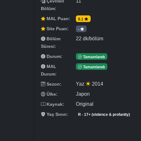
11
Çevrilen
Bölüm:
MAL Puan:
8.1
Site Puan:
-
22 dk/bölüm
Bölüm
Süresi:
Durum:
Tamamlandı
MAL
Tamamlandı
Durum:
Yaz
2014
Sezon:
Japon
Ülke:
Original
Kaynak:
Yaş Sınırı:
R - 17+ (violence & profanity)