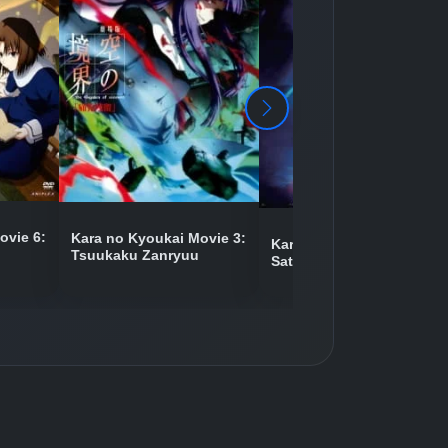
Detaylar
İzle
Detaylar
İzle
Detaylar
İzle
ovie 6:
Kara no Kyoukai Movie 3:
Kara no Kyoukai Movie 7:
Tsuukaku Zanryuu
Satsujin Kousatsu (Go)