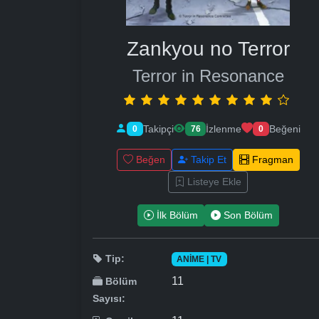
Zankyou no Terror
Terror in Resonance
Takipçi
İzlenme
Beğeni
0
76
0
Beğen
Takip Et
Fragman
Listeye Ekle
İlk Bölüm
Son Bölüm
Tip:
ANIME | TV
11
Bölüm
Sayısı: