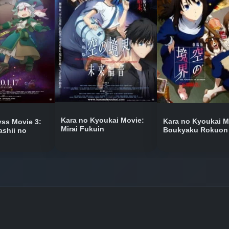
Bölüm No: 8
Bölüm No: 9
Bölüm No: 11
Kara no Kyoukai Movie:
Kara no Kyoukai M
ss Movie 3:
Mirai Fukuin
Boukyaku Rokuon
ashii no