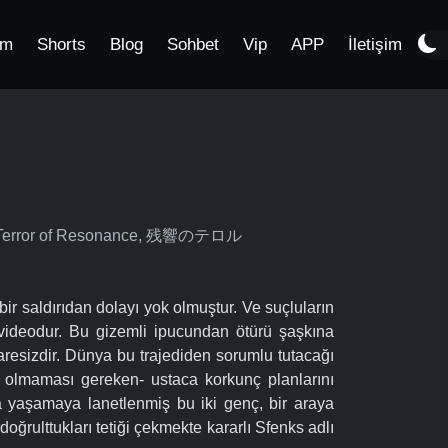
im
Shorts
Blog
Sohbet
Vip
APP
İletişim
yo, Terror of Resonance, 残響のテロル
bir saldırıdan dolayı yok olmuştur. Ve suçluların
ir videodur. Bu gizemli ipucundan ötürü şaşkına
resizdir. Dünya bu trajediden sorumlu tutacağı
r olmaması gereken- ustaca korkunç planlarını
a yaşamaya lanetlenmiş bu iki genç, bir araya
ğrulttukları tetiği çekmekte kararlı Sfenks adlı