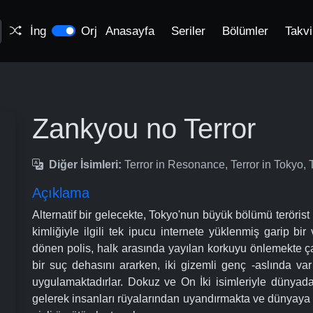
İng
Orj
Anasayfa
Seriler
Bölümler
Takv
Zankyou no Terror
Diğer İsimleri:
Terror in Resonance, Terror in Tok
Açıklama
Alternatif bir gelecekte, Tokyo'nun büyük bölümü terörist 
kimliğiyle ilgili tek ipucu internete yüklenmiş garip b
dönen polis, halk arasında yayılan korkuyu önlemekte ça
bir suç dehasını ararken, iki gizemli genç -aslında va
uygulamaktadırlar. Dokuz ve On İki isimleriyle dünyad
gelerek insanları rüyalarından uyandırmakta ve dünyaya do