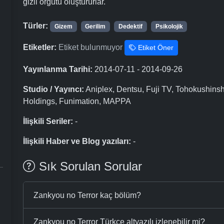
gizli örgütü oluştururlar.
Türler:
Gizem
Gerilim
Dedektif
Psikolojik
Etiketler:
Etiket bulunmuyor
Etiket Öner
Yayınlanma Tarihi:
2014-07-11 - 2014-09-26
Studio / Yayıncı:
Aniplex, Dentsu, Fuji TV, Tohokushinsh
Holdings, Funimation, MAPPA
İlişkili Seriler:
-
İlişkili Haber ve Blog yazıları:
-
Sık Sorulan Sorular
Zankyou no Terror kaç bölüm?
Zankyou no Terror Türkçe altyazılı izlenebilir mi?