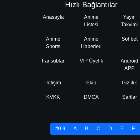
Hızlı Bağlantılar
Anasayfa
Anime
Yayın
Listesi
Takvimi
Anime
Anime
Sohbet
Shorts
Haberleri
Fansublar
VIP Üyelik
Android
APP
İletişim
Ekip
Gizlilik
KVKK
DMCA
Şartlar
.#0-9
A
B
C
D
E
F