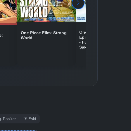
One Piece Movie 09:
One Piece Film: Strong
5:
Episode of Chopper Plus
World
- Fuyu ni Saku, Kiseki no
Sakura
Popüler
Eski