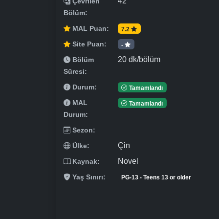
42
Çevrilen
Bölüm:
MAL Puan:
7.2
Site Puan:
-
20 dk/bölüm
Bölüm
Süresi:
Durum:
Tamamlandı
MAL
Tamamlandı
Durum:
Sezon:
Çin
Ülke:
Novel
Kaynak:
Yaş Sınırı:
PG-13 - Teens 13 or older