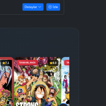
Detaylar
İzle
7.1
TAMAMLANDI
8.0
TAMAMLANDI
7.4