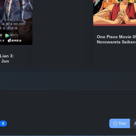
One Piece Movie 0
Norowareta Seiken
Lian 3:
n Jun
Yeni
0