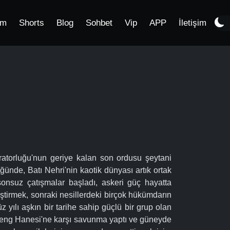
im
Shorts
Blog
Sohbet
Vip
APP
İletişim
ratorluğu'nun geriye kalan son ordusu şeytani
ğünde, Batı Nehri'nin kaotik dünyası artık ortak
sonsuz çatışmalar başladı, askeri güç hayatta
eştirmek, sonraki nesillerdeki birçok hükümdarın
 yılı aşkın bir tarihe sahip güçlü bir grup olan
ufeng Hanesi'ne karşı savunma yaptı ve güneyde