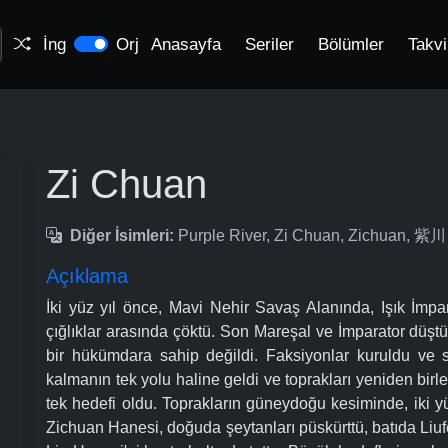
İng
Orj
Anasayfa
Seriler
Bölümler
Takv
Zi Chuan
Diğer İsimleri:
Purple River, Zi Chuan, Zichuan, 紫川
Açıklama
İki yüz yıl önce, Mavi Nehir Savaş Alanında, Işık İmpa
çığlıklar arasında çöktü. Son Mareşal ve İmparator düştü
bir hükümdara sahip değildi. Faksiyonlar kuruldu ve 
kalmanın tek yolu haline geldi ve toprakları yeniden birl
tek hedefi oldu. Toprakların güneydoğu kesiminde, iki yüz
Zichuan Hanesi, doğuda şeytanları püskürttü, batıda Li