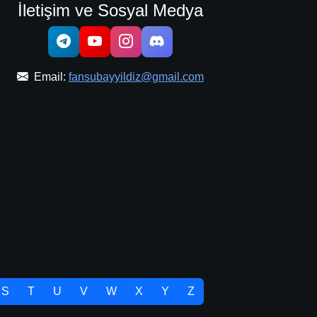
İletişim ve Sosyal Medya
Email:
fansubayyildiz@gmail.com
S
T
U
V
W
X
Y
Z