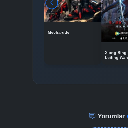
Mecha-ude
Xiong Bing 
Leiting Wa
Yorumlar