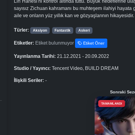
Lin Hanesi'ni kontrol altında tuttu. Büyük hedeflerine ul
sayısız Zichuan kahramanı bu muhteşem ilahiyi hayata geç
aile ve onların yüz yıllık kan ve gözyaşlarının hikayesidir.
Türler:
Aksiyon
Fantastik
Askeri
Etiketler:
Etiket bulunmuyor
Etiket Öner
Yayınlanma Tarihi:
21.12.2021 - 20.09.2022
Studio / Yayıncı:
Tencent Video, BUILD DREAM
İlişkili Seriler:
-
Sonraki Sez
TAMAMLANDI