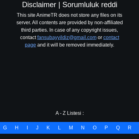
Disclaimer | Sorumluluk reddi
This site AnimeTR does not store any files on its
server. All contents are provided by non-affiliated
third parties. In case of any copyright issues,
contact
fansubayyildiz@gmail.com
or
contact
page
and it will be removed immediately.
A - Z Listesi :
G
H
I
J
K
L
M
N
O
P
Q
R