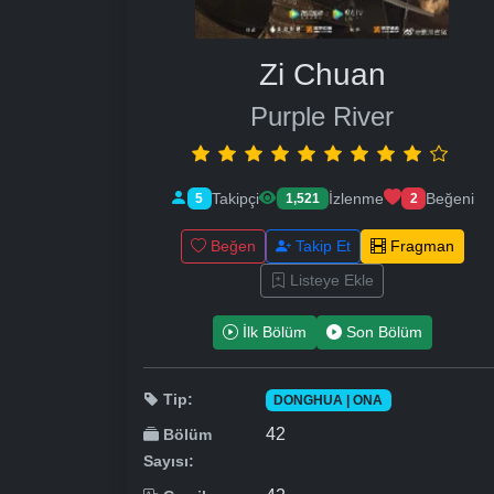
Zi Chuan
Purple River
Takipçi
İzlenme
Beğeni
5
1,521
2
Beğen
Takip Et
Fragman
Listeye Ekle
İlk Bölüm
Son Bölüm
Tip:
DONGHUA | ONA
42
Bölüm
Sayısı: