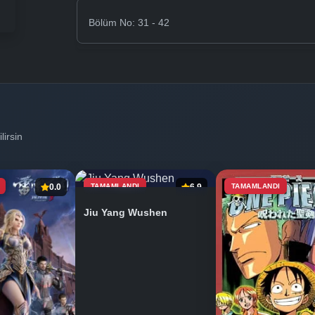
Bölüm No: 31 - 42
lirsin
0.0
TAMAMLANDI
6.9
TAMAMLANDI
Jiu Yang Wushen