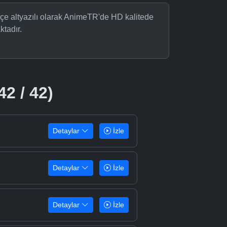
kçe altyazılı olarak AnimeTR'de HD kalitede
ktadır.
42 / 42)
Detaylar
İzle
Detaylar
İzle
Detaylar
İzle