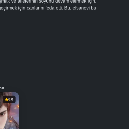
aşmak ve ailelerinin soyunu devam ettirmek için,
irmek için canlarını feda etti. Bu, efsanevi bu
on
0.0