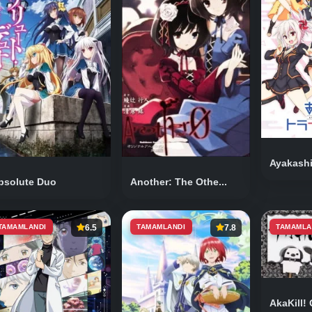
Ayakashi
bsolute Duo
Another: The Othe...
TAMAMLANDI
6.5
TAMAMLANDI
7.8
TAMAMLA
AkaKill!