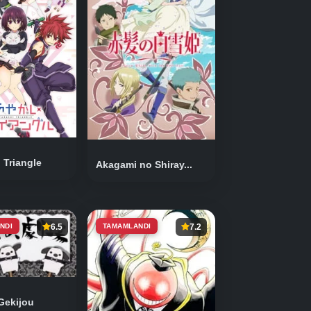
 Triangle
Akagami no Shiray...
NDI
6.5
TAMAMLANDI
7.2
 Gekijou