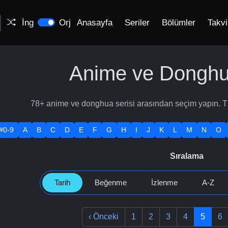
İng
Orj
Anasayfa
Seriler
Bölümler
Takv
Anime ve Donghua
78+ anime ve donghua serisi arasından seçim yapın. Türe
.#0-9
A
B
C
D
E
F
G
H
I
J
K
L
M
N
O
Sıralama
Tarih
Beğenme
İzlenme
A-Z
‹
Önceki
1
2
3
4
5
6