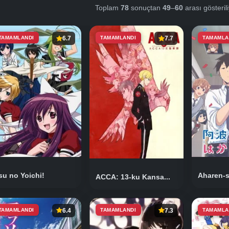
Toplam
78
sonuçtan
49
–
60
arası gösteril
TAMAMLANDI
6.7
TAMAMLANDI
7.7
TAMAMLA
su no Yoichi!
Aharen-s
ACCA: 13-ku Kansa...
TAMAMLANDI
6.4
TAMAMLANDI
7.3
TAMAMLA