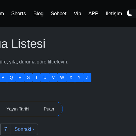
im
Shorts
Blog
Sohbet
Vip
APP
İletişim
 Listesi
, yıla, duruma göre filtreleyin.
P
Q
R
S
T
U
V
W
X
Y
Z
Yayın Tarihi
Puan
7
Sonraki
›