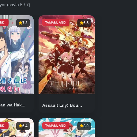
iyor
(sayfa 5 / 7)
NDI
7.3
TAMAMLANDI
6.5
an wa Hak...
Assault Lily: Bou...
NDI
6.4
TAMAMLANDI
8.0