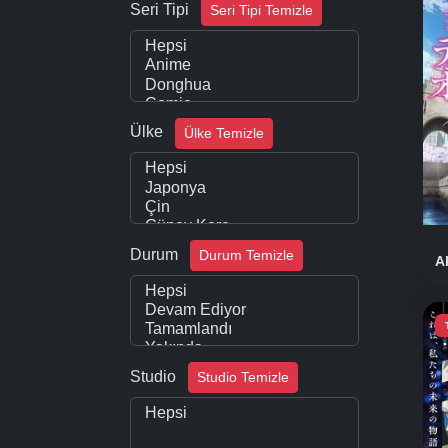
Seri Tipi
Seri Tipi Temizle
Ülke
Ülke Temizle
Durum
Durum Temizle
A
Studio
Studio Temizle