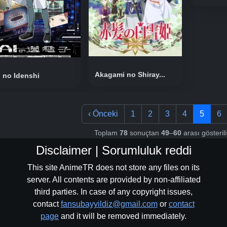
Akagami no Shiray...
I no Idenshi
‹
Önceki
1
2
3
4
5
6
Toplam
78
sonuçtan
49
–
60
arası gösteril
Disclaimer | Sorumluluk reddi
This site AnimeTR does not store any files on its
server. All contents are provided by non-affiliated
third parties. In case of any copyright issues,
contact
fansubayyildiz@gmail.com
or
contact
page
and it will be removed immediately.