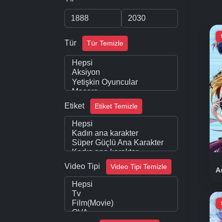
Tür
Tür Temizle
Etiket
Etiket Temizle
Video Tipi
Video Tipi Temizle
A