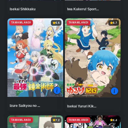
Isekai Shikkaku
Iwa Kakeru! Sport...
TAMAMLANDI
TAMAMLANDI
6.6
6.7
Izure Saikyou no ...
Isekai Yururi Kik...
TAMAMLANDI
TAMAMLANDI
7.2
6.4