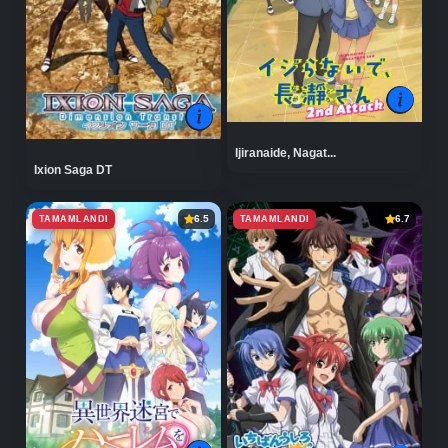
Ijiranaide, Nagat...
Ixion Saga DT
TAMAMLANDI
TAMAMLANDI
6.5
6.7