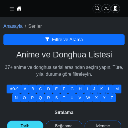
Ana içeriğe geç
Anasayfa
Seriler
Filtre ve Arama
Anime ve Donghua Listesi
37+ anime ve donghua serisi arasından seçim yapın. Türe,
yıla, duruma göre filtreleyin.
.#0-9
A
B
C
D
E
F
G
H
I
J
K
L
M
N
O
P
Q
R
S
T
U
V
W
X
Y
Z
Sıralama
Tarih
Beğenme
İzlenme