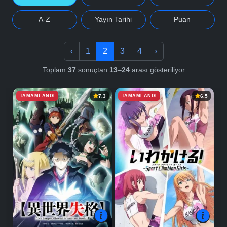
A-Z
Yayın Tarihi
Puan
‹
1
2
3
4
›
Toplam
37
sonuçtan
13
–
24
arası gösteriliyor
TAMAMLANDI
TAMAMLANDI
7.3
6.5