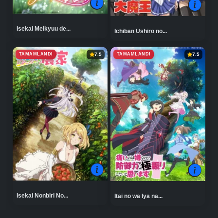
Isekai Meikyuu de...
Ichiban Ushiro no...
TAMAMLANDI
TAMAMLANDI
7.5
7.5
Isekai Nonbiri No...
Itai no wa Iya na...