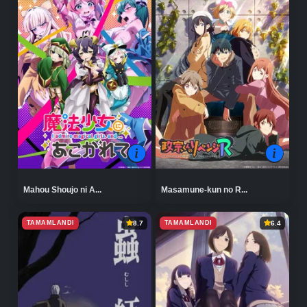
Mahou Shoujo ni A...
Masamune-kun no R...
TAMAMLANDI
TAMAMLANDI
8.7
6.4