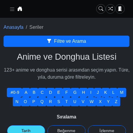
Ana içeriğe geç
Anasayfa
Seriler
Filtre ve Arama
Anime ve Donghua Listesi
123+ anime ve donghua serisi arasından seçim yapın. Türe,
yıla, duruma göre filtreleyin.
.#0-9
A
B
C
D
E
F
G
H
I
J
K
L
M
N
O
P
Q
R
S
T
U
V
W
X
Y
Z
Sıralama
Tarih
Beğenme
İzlenme