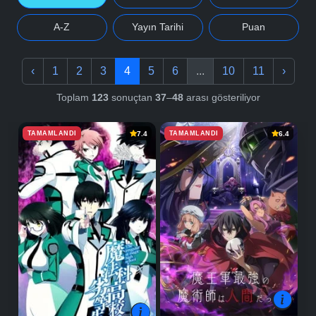
A-Z
Yayın Tarihi
Puan
‹
1
2
3
4
5
6
...
10
11
›
Toplam
123
sonuçtan
37
–
48
arası gösteriliyor
TAMAMLANDI
TAMAMLANDI
7.4
6.4