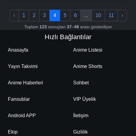
‹
1
2
3
4
5
6
...
10
11
›
Toplam
123
sonuçtan
37
–
48
arası gösteriliyor
Hızlı Bağlantılar
Anasayfa
Anime Listesi
Yayın Takvimi
Anime Shorts
Anime Haberleri
Sohbet
Fansublar
VIP Üyelik
Android APP
İletişim
Ekip
Gizlilik