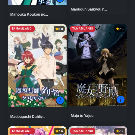
Maougun Saikyou n...
Mahouka Koukou no...
TAMAMLANDI
TAMAMLANDI
6.8
7.5
Majo to Yajuu
Madougushi Dahliy...
TAMAMLANDI
TAMAMLANDI
7.6
7.2