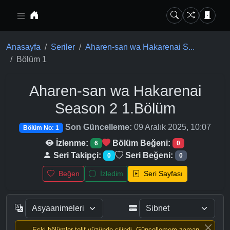
Ana içeriğe geç
Anasayfa
Seriler
Aharen-san wa Hakarenai S...
Bölüm 1
Aharen-san wa Hakarenai
Season 2
1.Bölüm
Son Güncelleme:
09 Aralık 2025, 10:07
Bölüm No: 1
İzlenme:
Bölüm Beğeni:
6
0
Seri Takipçi:
Seri Beğeni:
0
0
Beğen
İzledim
Seri Sayfası
Eski bölümler telif yüzünde silindi, Güncellemem zaman