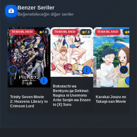
Benzer Seriler
Beğenebileceğin diğer seriler
TAMAMLANDI
TAMAMLANDI
TAMAMLANDI
7.3
7.3
8.4
Bokutachi wa
Benkyou ga Dekinai:
Nagisa ni Usemono
Trinity Seven Movie
Karakai Jouzu no
Arite Senjin wa Enzen
2: Heavens Library to
Takagi-san Movie
to [X] Suru
Crimson Lord