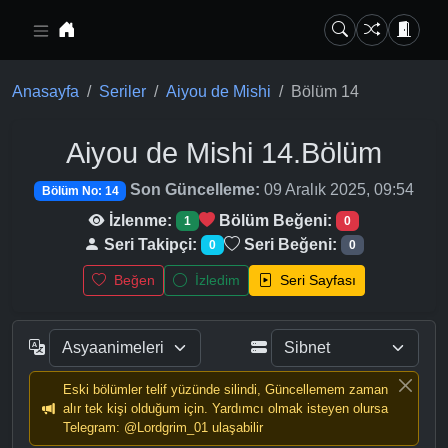
Ana içeriğe geç
Anasayfa
Seriler
Aiyou de Mishi
Bölüm 14
Aiyou de Mishi
14.Bölüm
Son Güncelleme:
09 Aralık 2025, 09:54
Bölüm No: 14
İzlenme:
Bölüm Beğeni:
1
0
Seri Takipçi:
Seri Beğeni:
0
0
Beğen
İzledim
Seri Sayfası
Eski bölümler telif yüzünde silindi, Güncellemem zaman
alır tek kişi olduğum için. Yardımcı olmak isteyen olursa
Telegram: @Lordgrim_01 ulaşabilir