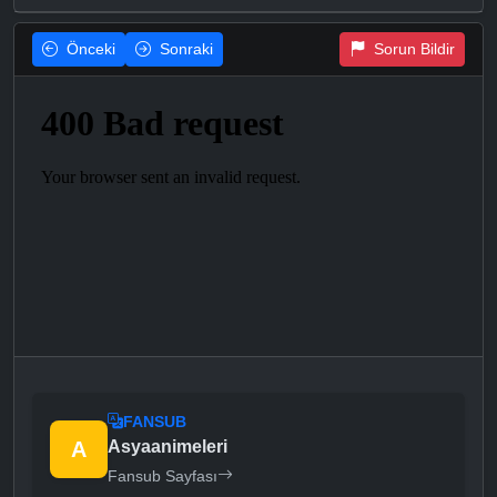
Önceki
Sonraki
Sorun Bildir
FANSUB
A
Asyaanimeleri
Fansub Sayfası