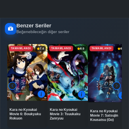
Benzer Seriler
Beğenebileceğin diğer seriler
TAMAMLANDI
TAMAMLANDI
TAMAMLANDI
7.4
8.0
8.4
Kara no Kyoukai
Kara no Kyoukai
Kara no Kyoukai
Movie 6: Boukyaku
Movie 3: Tsuukaku
Movie 7: Satsujin
Rokuon
Zanryuu
Kousatsu (Go)