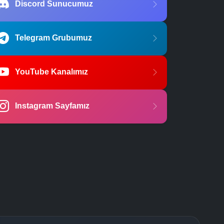
Discord Sunucumuz
Telegram Grubumuz
YouTube Kanalımız
Instagram Sayfamız