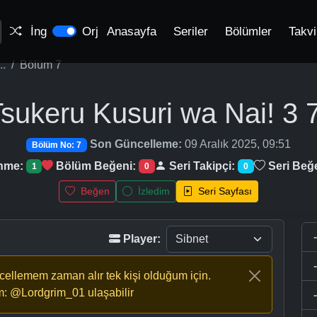
İng
Orj
Anasayfa
Seriler
Bölümler
Takv
..
Bölüm 7
Tsukeru Kusuri wa Nai! 3
7
Son Güncelleme:
09 Aralık 2025, 09:51
Bölüm No: 7
enme:
Bölüm Beğeni:
Seri Takipçi:
Seri Beğ
1
0
0
Beğen
İzledim
Seri Sayfası
Player:
ncellemem zaman alır tek kişi olduğum için.
m: @Lordgrim_01 ulaşabilir