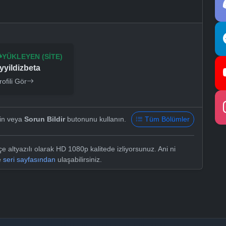
YÜKLEYEN (SITE)
yyildizbeta
rofili Gör
yin veya
Sorun Bildir
butonunu kullanın.
Tüm Bölümler
 altyazılı olarak HD 1080p kalitede izliyorsunuz. Ani ni
e
seri sayfasından
ulaşabilirsiniz.