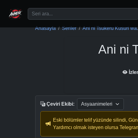
Ana içeriğe geç
Anasayfa
Seriler
Ani ni Tsukeru Kusuri wa.
Ani ni 
İzl
Çeviri Ekibi:
Eski bölümler telif yüzünde silindi, Gü
Yardımcı olmak isteyen olursa Telegra