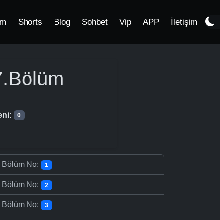
im
Shorts
Blog
Sohbet
Vip
APP
İletişim
.Bölüm
eni:
0
-
Bölüm No:
1
-
Bölüm No:
2
-
Bölüm No:
3