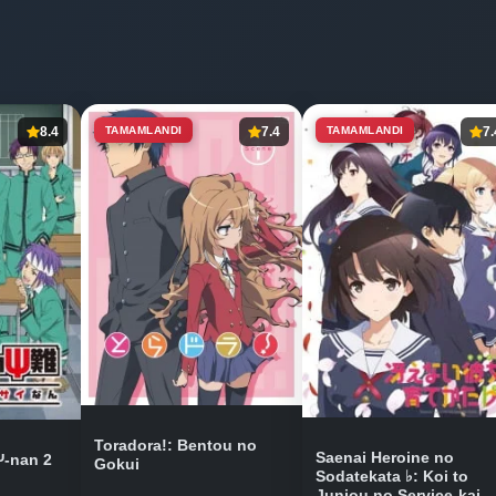
8.4
TAMAMLANDI
7.4
TAMAMLANDI
7.
Toradora!: Bentou no
Saenai Heroine no
Ψ-nan 2
Gokui
Sodatekata ♭: Koi to
Junjou no Service-kai