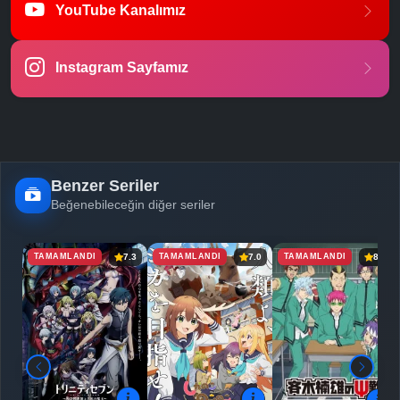
YouTube Kanalımız
-
Bölüm No:
23
Instagram Sayfamız
-
Bölüm No:
24
-
Bölüm No:
25
Benzer Seriler
Beğenebileceğin diğer seriler
TAMAMLANDI
TAMAMLANDI
TAMAMLANDI
7.3
7.0
8.4