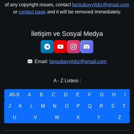
of any copyright issues, contact
fansubayyildiz@gmail.com
or
contact page
and it will be removed immediately.
İletişim ve Sosyal Medya
Email:
fansubayyildiz@gmail.com
A - Z Listesi :
.#0-9
A
B
C
D
E
F
G
H
I
J
K
L
M
N
O
P
Q
R
S
T
U
V
W
X
Y
Z