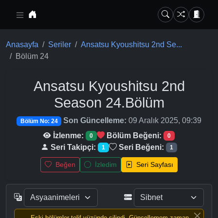
Ana içeriğe geç
Anasayfa
Seriler
Ansatsu Kyoushitsu 2nd Se...
Bölüm 24
Ansatsu Kyoushitsu 2nd
Season
24.Bölüm
Son Güncelleme:
09 Aralık 2025, 09:39
Bölüm No: 24
İzlenme:
Bölüm Beğeni:
0
0
Seri Takipçi:
Seri Beğeni:
1
1
Beğen
İzledim
Seri Sayfası
Eski bölümler telif yüzünde silindi, Güncellemem zaman