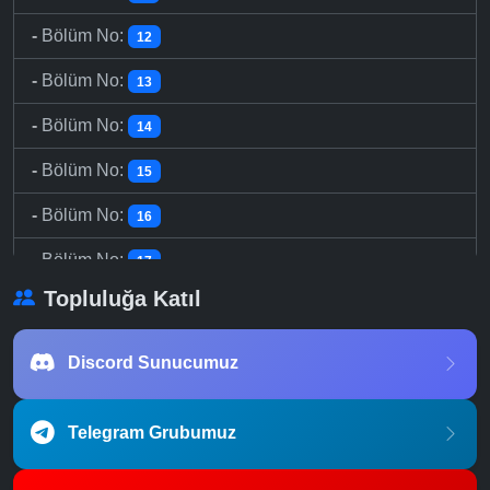
-
Bölüm No:
12
-
Bölüm No:
13
-
Bölüm No:
14
-
Bölüm No:
15
-
Bölüm No:
16
-
Bölüm No:
17
Topluluğa Katıl
-
Bölüm No:
18
-
Bölüm No:
19
Discord Sunucumuz
-
Bölüm No:
20
Telegram Grubumuz
-
Bölüm No:
21
-
Bölüm No:
22