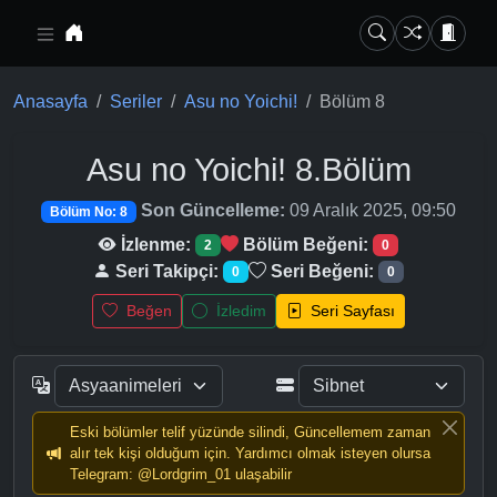
Ana içeriğe geç
Anasayfa
Seriler
Asu no Yoichi!
Bölüm 8
Asu no Yoichi!
8.Bölüm
Son Güncelleme:
09 Aralık 2025, 09:50
Bölüm No: 8
İzlenme:
Bölüm Beğeni:
2
0
Seri Takipçi:
Seri Beğeni:
0
0
Beğen
İzledim
Seri Sayfası
Eski bölümler telif yüzünde silindi, Güncellemem zaman
alır tek kişi olduğum için. Yardımcı olmak isteyen olursa
Telegram: @Lordgrim_01 ulaşabilir