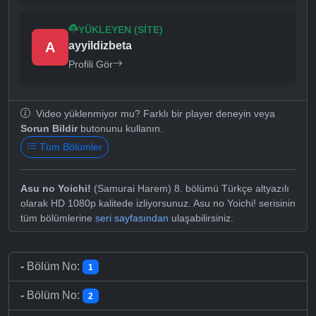
YÜKLEYEN (SITE)
A
ayyildizbeta
Profili Gör
Video yüklenmiyor mu? Farklı bir player deneyin veya
Sorun Bildir
butonunu kullanın.
Tüm Bölümler
Asu no Yoichi!
(Samurai Harem) 8. bölümü Türkçe altyazılı
olarak HD 1080p kalitede izliyorsunuz. Asu no Yoichi! serisinin
tüm bölümlerine
seri sayfasından
ulaşabilirsiniz.
-
Bölüm No:
1
-
Bölüm No:
2