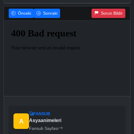
Önceki
Sonraki
Sorun Bildir
FANSUB
A
Asyaanimeleri
Fansub Sayfası