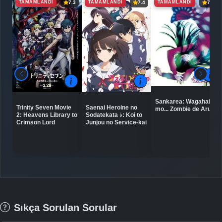
TAMAMLANDI
TAMAMLANDI
TAMAMLANDI
7.3
7.4
7.2
Sankarea: Wagahai
Trinity Seven Movie
Saenai Heroine no
mo... Zombie de Aru...
2: Heavens Library to
Sodatekata ♭: Koi to
Crimson Lord
Junjou no Service-kai
Sıkça Sorulan Sorular