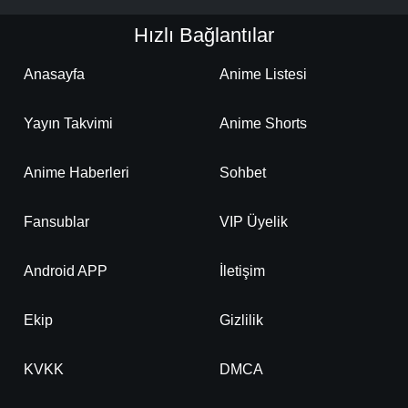
Hızlı Bağlantılar
Anasayfa
Anime Listesi
Yayın Takvimi
Anime Shorts
Anime Haberleri
Sohbet
Fansublar
VIP Üyelik
Android APP
İletişim
Ekip
Gizlilik
KVKK
DMCA