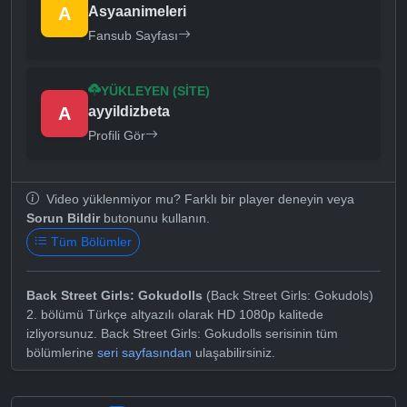
A
Asyaanimeleri
Fansub Sayfası
YÜKLEYEN (SITE)
A
ayyildizbeta
Profili Gör
Video yüklenmiyor mu? Farklı bir player deneyin veya
Sorun Bildir
butonunu kullanın.
Tüm Bölümler
Back Street Girls: Gokudolls
(Back Street Girls: Gokudols)
2. bölümü Türkçe altyazılı olarak HD 1080p kalitede
izliyorsunuz. Back Street Girls: Gokudolls serisinin tüm
bölümlerine
seri sayfasından
ulaşabilirsiniz.