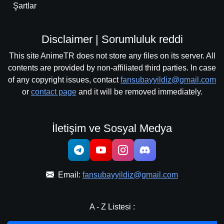
Şartlar
Disclaimer | Sorumluluk reddi
This site AnimeTR does not store any files on its server. All
contents are provided by non-affiliated third parties. In case
of any copyright issues, contact
fansubayyildiz@gmail.com
or
contact page
and it will be removed immediately.
İletişim ve Sosyal Medya
Email:
fansubayyildiz@gmail.com
A - Z Listesi :