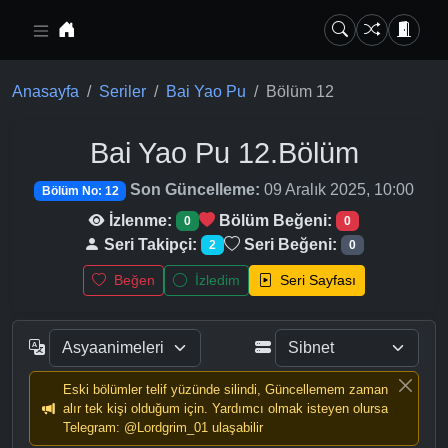
Ana içeriğe geç
Anasayfa
Seriler
Bai Yao Pu
Bölüm 12
Bai Yao Pu
12.Bölüm
Son Güncelleme:
09 Aralık 2025, 10:00
Bölüm No: 12
İzlenme:
Bölüm Beğeni:
0
0
Seri Takipçi:
Seri Beğeni:
2
0
Beğen
İzledim
Seri Sayfası
Eski bölümler telif yüzünde silindi, Güncellemem zaman
alır tek kişi olduğum için. Yardımcı olmak isteyen olursa
Telegram: @Lordgrim_01 ulaşabilir