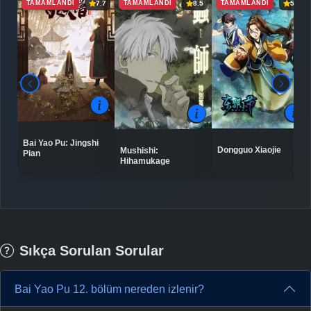
TAMAMLANDI
TAMAMLANDI
TAMAMLANDI
7.7
8.5
5.9
Bai Yao Pu: Jingshi
Dongguo Xiaojie
Mushishi:
Pian
Hihamukage
Sıkça Sorulan Sorular
Bai Yao Pu 12. bölüm nereden izlenir?