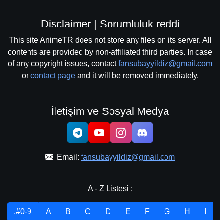
Disclaimer | Sorumluluk reddi
This site AnimeTR does not store any files on its server. All
contents are provided by non-affiliated third parties. In case
of any copyright issues, contact
fansubayyildiz@gmail.com
or
contact page
and it will be removed immediately.
İletişim ve Sosyal Medya
Email:
fansubayyildiz@gmail.com
A - Z Listesi :
.#0-9
A
B
C
D
E
F
G
H
I