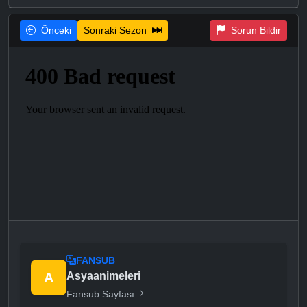
Önceki
Sonraki Sezon
Sorun Bildir
FANSUB
A
Asyaanimeleri
Fansub Sayfası