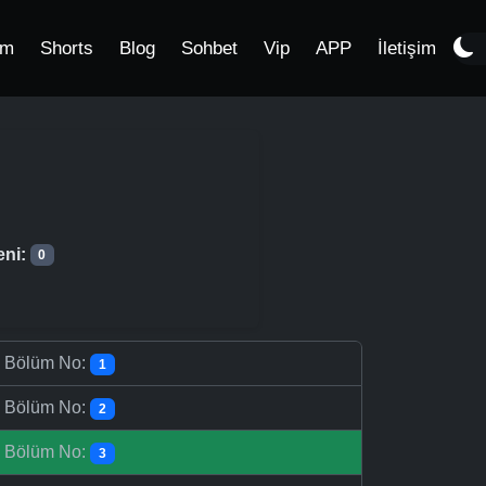
im
Shorts
Blog
Sohbet
Vip
APP
İletişim
eni:
0
-
Bölüm No:
1
-
Bölüm No:
2
-
Bölüm No:
3