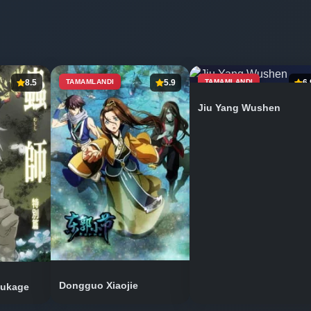
8.5
TAMAMLANDI
5.9
TAMAMLANDI
6.
Jiu Yang Wushen
Dongguo Xiaojie
mukage