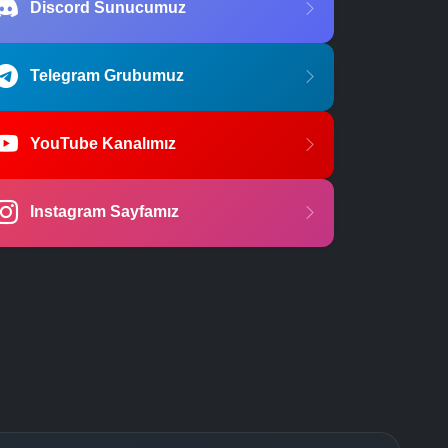
Discord Sunucumuz
Telegram Grubumuz
YouTube Kanalımız
Instagram Sayfamız