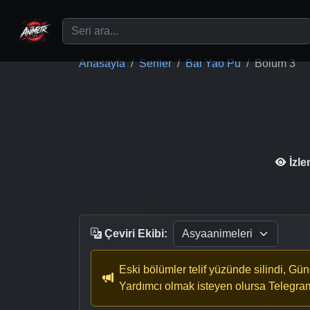
Ana içeriğe geç
Anasayfa
Seriler
Bai Yao Pu
Bölüm 3
İzl
Çeviri Ekibi:
Eski bölümler telif yüzünde silindi, Gü
Yardımcı olmak isteyen olursa Telegra