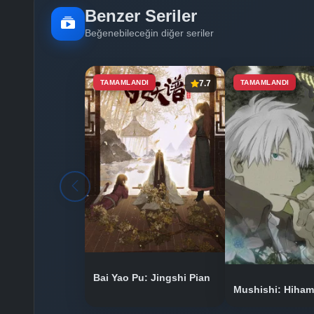
Benzer Seriler
Beğenebileceğin diğer seriler
TAMAMLANDI
7.7
TAMAMLANDI
Bai Yao Pu: Jingshi Pian
Mushishi: Hiha