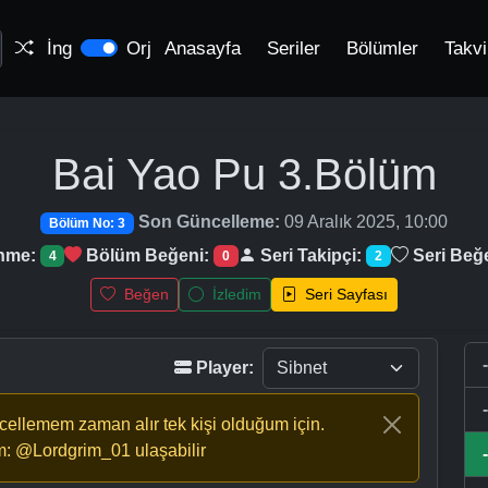
İng
Orj
Anasayfa
Seriler
Bölümler
Takv
Bai Yao Pu
3.Bölüm
Son Güncelleme:
09 Aralık 2025, 10:00
Bölüm No: 3
enme:
Bölüm Beğeni:
Seri Takipçi:
Seri Beğ
4
0
2
Beğen
İzledim
Seri Sayfası
Player:
ncellemem zaman alır tek kişi olduğum için.
m: @Lordgrim_01 ulaşabilir