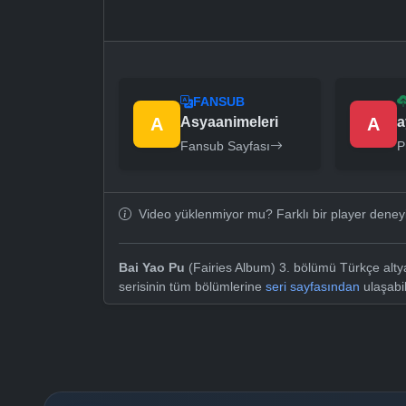
FANSUB
A
Asyaanimeleri
A
a
Fansub Sayfası
P
Video yüklenmiyor mu? Farklı bir player dene
Bai Yao Pu
(Fairies Album) 3. bölümü Türkçe altya
serisinin tüm bölümlerine
seri sayfasından
ulaşabil