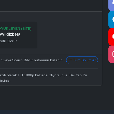
YÜKLEYEN (SITE)
yyildizbeta
rofili Gör
yin veya
Sorun Bildir
butonunu kullanın.
Tüm Bölümler
zılı olarak HD 1080p kalitede izliyorsunuz. Bai Yao Pu
irsiniz.