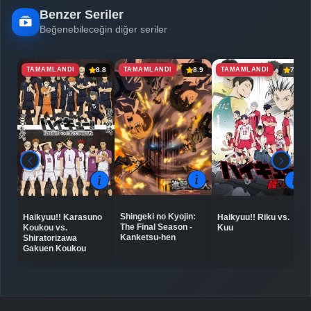
Benzer Seriler
Beğenebileceğin diğer seriler
TAMAMLANDI
TAMAMLANDI
TAMAMLANDI
8.8
8.9
7.8
Shingeki no Kyojin:
Haikyuu!! Karasuno
Haikyuu!! Riku vs.
The Final Season -
Koukou vs.
Kuu
Kanketsu-hen
Shiratorizawa
Gakuen Koukou