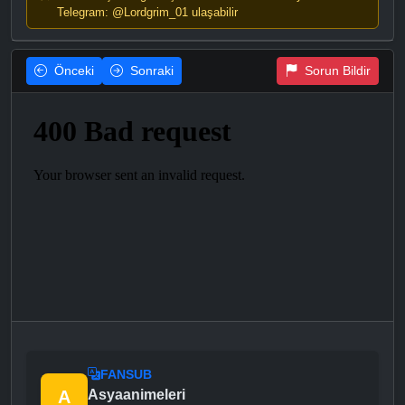
Telegram: @Lordgrim_01 ulaşabilir
Önceki
Sonraki
Sorun Bildir
FANSUB
A
Asyaanimeleri