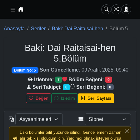
Ana içeriğe geç
Anasayfa
Seriler
Baki: Dai Raitaisai-hen
Bölüm 5
Baki: Dai Raitaisai-hen
5.Bölüm
Son Güncelleme:
09 Aralık 2025, 09:40
Bölüm No: 5
İzlenme:
Bölüm Beğeni:
7
0
Seri Takipçi:
Seri Beğeni:
0
0
Beğen
İzledim
Seri Sayfası
Eski bölümler telif yüzünde silindi, Güncellemem zaman
alır tek kişi olduğum için. Yardımcı olmak isteyen olursa