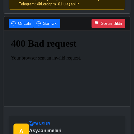
Telegram: @Lordgrim_01 ulaşabilir
Önceki
Sonraki
Sorun Bildir
FANSUB
A
Asyaanimeleri