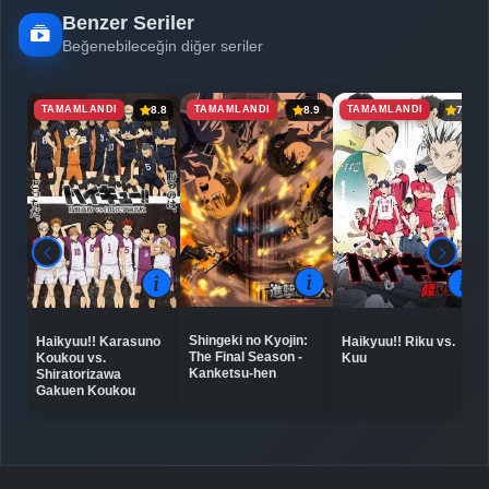
Benzer Seriler
Beğenebileceğin diğer seriler
TAMAMLANDI
TAMAMLANDI
TAMAMLANDI
8.8
8.9
7.8
Shingeki no Kyojin:
Haikyuu!! Karasuno
Haikyuu!! Riku vs.
The Final Season -
Koukou vs.
Kuu
Kanketsu-hen
Shiratorizawa
Gakuen Koukou