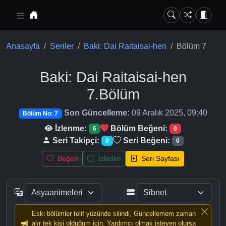
Ana içeriğe geç
Anasayfa
Seriler
Baki: Dai Raitaisai-hen
Bölüm 7
Baki: Dai Raitaisai-hen
7.Bölüm
Son Güncelleme:
09 Aralık 2025, 09:40
Bölüm No: 7
İzlenme:
Bölüm Beğeni:
6
0
Seri Takipçi:
Seri Beğeni:
0
0
Beğen
İzledim
Seri Sayfası
Eski bölümler telif yüzünde silindi, Güncellemem zaman
alır tek kişi olduğum için. Yardımcı olmak isteyen olursa