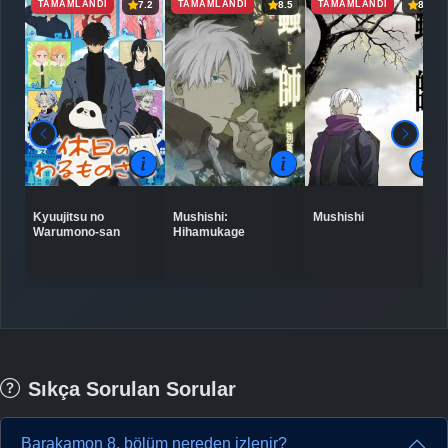
TAMAMLANDI
TAMAMLANDI
TAMAMLANDI
7.2
8.5
8.7
Kyuujitsu no
Mushishi:
Mushishi
Warumono-san
Hihamukage
Sıkça Sorulan Sorular
Barakamon 8. bölüm nereden izlenir?