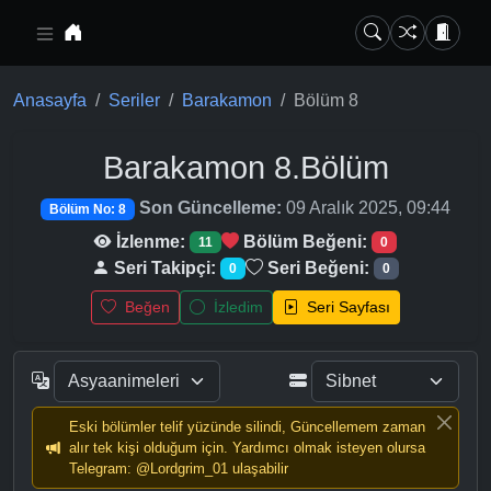
Ana içeriğe geç
Anasayfa
Seriler
Barakamon
Bölüm 8
Barakamon
8.Bölüm
Son Güncelleme:
09 Aralık 2025, 09:44
Bölüm No: 8
İzlenme:
Bölüm Beğeni:
11
0
Seri Takipçi:
Seri Beğeni:
0
0
Beğen
İzledim
Seri Sayfası
Eski bölümler telif yüzünde silindi, Güncellemem zaman
alır tek kişi olduğum için. Yardımcı olmak isteyen olursa
Telegram: @Lordgrim_01 ulaşabilir