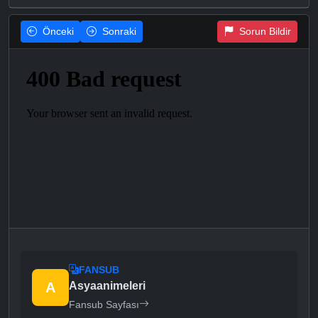
Önceki
Sonraki
Sorun Bildir
FANSUB
A
Asyaanimeleri
Fansub Sayfası