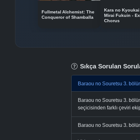
Kara no Kyoukai
Fullmetal Alchemist: The
Mirai Fukuin - Ex
Conqueror of Shamballa
Chorus
Sıkça Sorulan Sorul
Baraou no Souretsu 3. bölü
Baraou no Souretsu 3. bölümü
seçicisinden farklı çeviri eki
Baraou no Souretsu 3. bölüm