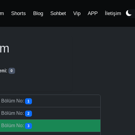
im
Shorts
Blog
Sohbet
Vip
APP
İletişim
üm
eni:
0
-
Bölüm No:
1
-
Bölüm No:
2
-
Bölüm No:
3