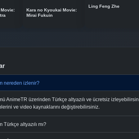
Ling Feng Zhe
 Movie:
Kara no Kyoukai Movie:
tra
Mirai Fukuin
ar
m nereden izlenir?
 AnimeTR üzerinden Türkçe altyazılı ve ücretsiz izleyebilirsini
plerini ve video kaynaklarını değiştirebilirsiniz.
 Türkçe altyazılı mı?