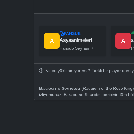
FANSUB
A
Asyaanimeleri
A
a
Fansub Sayfası
P
Video yüklenmiyor mu? Farklı bir player dene
Baraou no Souretsu
(Requiem of the Rose King) 
izliyorsunuz. Baraou no Souretsu serisinin tüm bö