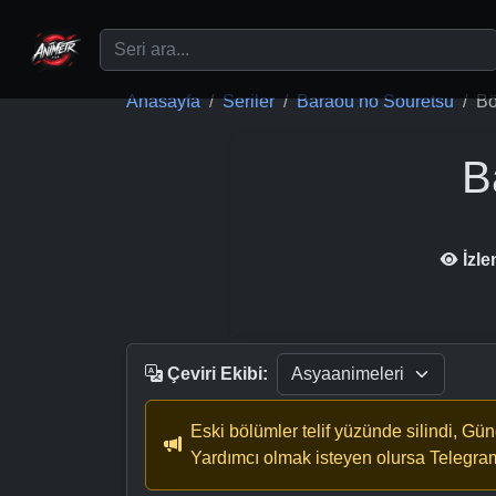
Ana içeriğe geç
Anasayfa
Seriler
Baraou no Souretsu
Bö
B
İzl
Çeviri Ekibi:
Eski bölümler telif yüzünde silindi, Gü
Yardımcı olmak isteyen olursa Telegra