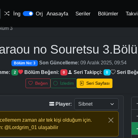
İng
Orj
Anasayfa
Seriler
Bölümler
Takv
lüm 3
araou no Souretsu
3.Böl
Son Güncelleme:
09 Aralık 2025, 09:54
Bölüm No: 3
enme:
Bölüm Beğeni:
Seri Takipçi:
Seri Beğ
2
0
0
Beğen
İzledim
Seri Sayfası
Player:
ncellemem zaman alır tek kişi olduğum için.
m: @Lordgrim_01 ulaşabilir