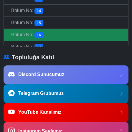
-
Bölüm No:
14
-
Bölüm No:
15
-
Bölüm No:
16
-
Bölüm No:
17
Topluluğa Katıl
-
Bölüm No:
18
-
Bölüm No:
19
Discord Sunucumuz
-
Bölüm No:
20
Telegram Grubumuz
-
Bölüm No:
21
-
Bölüm No:
22
YouTube Kanalımız
-
Bölüm No:
23
Instagram Sayfamız
-
Bölüm No:
24