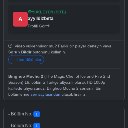
YÜKLEYEN (SITE)
A
ayyildizbeta
Profili Gör
Video yüklenmiyor mu? Farklı bir player deneyin veya
Sorun Bildir
butonunu kullanın.
Tüm Bölümler
Binghuo Mochu 2
(The Magic Chef of Ice and Fire 2nd
Season) 16. bölümü Türkçe altyazılı olarak HD 1080p
kalitede izliyorsunuz. Binghuo Mochu 2 serisinin tüm
bölümlerine
seri sayfasından
ulaşabilirsiniz.
-
Bölüm No:
1
-
Bölüm No:
1