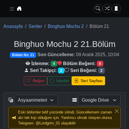
Ana içeriğe geç
Anasayfa
Seriler
Binghuo Mochu 2
Bölüm 21
Binghuo Mochu 2
21.Bölüm
Son Güncelleme:
09 Aralık 2025, 10:04
Bölüm No: 21
İzlenme:
Bölüm Beğeni:
4
0
Seri Takipçi:
Seri Beğeni:
2
2
Beğen
İzledim
Seri Sayfası
Eski bölümler telif yüzünde silindi, Güncellemem zaman
alır tek kişi olduğum için. Yardımcı olmak isteyen olursa
Telegram: @Lordgrim_01 ulaşabilir