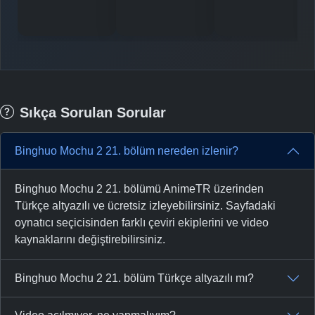
-
Bölüm No:
35
-
Bölüm No:
36
-
Bölüm No:
37
-
Bölüm No:
38
Sıkça Sorulan Sorular
-
Bölüm No:
39
Binghuo Mochu 2 21. bölüm nereden izlenir?
Binghuo Mochu 2 21. bölümü AnimeTR üzerinden
Türkçe altyazılı ve ücretsiz izleyebilirsiniz. Sayfadaki
oynatıcı seçicisinden farklı çeviri ekiplerini ve video
kaynaklarını değiştirebilirsiniz.
Binghuo Mochu 2 21. bölüm Türkçe altyazılı mı?