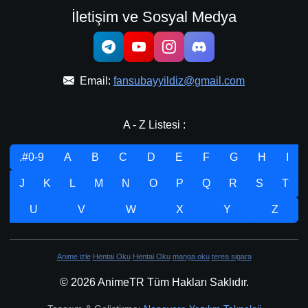
İletişim ve Sosyal Medya
Email:
fansubayyildiz@gmail.com
A - Z Listesi :
.#0-9
A
B
C
D
E
F
G
H
I
J
K
L
M
N
O
P
Q
R
S
T
U
V
W
X
Y
Z
Anime izle
Hentai Oku
Hentai Oku
manga oku
terea sigara
© 2026 AnimeTR Tüm Hakları Saklıdır.