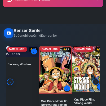
-
Bölüm No:
25
-
Bölüm No:
26
-
Bölüm No:
27
Benzer Seriler
Beğenebileceğin diğer seriler
-
Bölüm No:
28
-
Bölüm No:
29
TAMAMLANDI
TAMAMLANDI
TAMAMLANDI
6.9
7.1
8.0
-
Bölüm No:
30
Jiu Yang Wushen
-
Bölüm No:
31
-
Bölüm No:
32
-
Bölüm No:
33
-
Bölüm No:
34
One Piece Film:
One Piece Movie 05:
Strong World
Norowareta Seiken