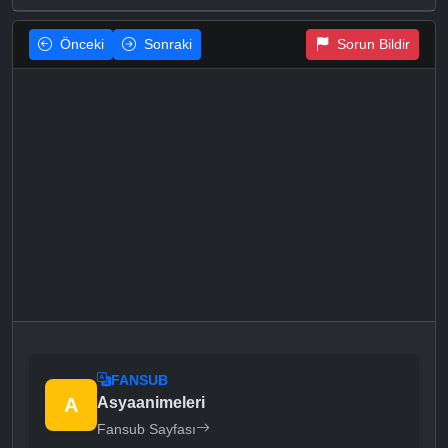
Önceki
Sonraki
Sorun Bildir
FANSUB
A
Asyaanimeleri
Fansub Sayfası