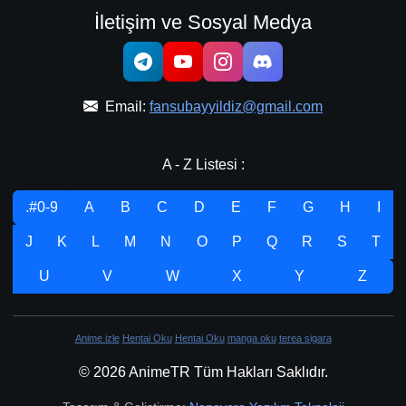
İletişim ve Sosyal Medya
Email:
fansubayyildiz@gmail.com
A - Z Listesi :
.#0-9
A
B
C
D
E
F
G
H
I
J
K
L
M
N
O
P
Q
R
S
T
U
V
W
X
Y
Z
Anime izle
Hentai Oku
Hentai Oku
manga oku
terea sigara
© 2026 AnimeTR Tüm Hakları Saklıdır.