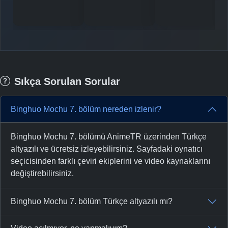
-
Bölüm No:
35
-
Bölüm No:
36
-
Bölüm No:
37
-
Bölüm No:
38
Sıkça Sorulan Sorular
-
Bölüm No:
39
-
Bölüm No:
40
Binghuo Mochu 7. bölüm nereden izlenir?
-
Bölüm No:
41
Binghuo Mochu 7. bölümü AnimeTR üzerinden Türkçe
-
Bölüm No:
42
altyazılı ve ücretsiz izleyebilirsiniz. Sayfadaki oynatıcı
seçicisinden farklı çeviri ekiplerini ve video kaynaklarını
-
Bölüm No:
43
değiştirebilirsiniz.
-
Bölüm No:
44
Binghuo Mochu 7. bölüm Türkçe altyazılı mı?
-
Bölüm No:
45