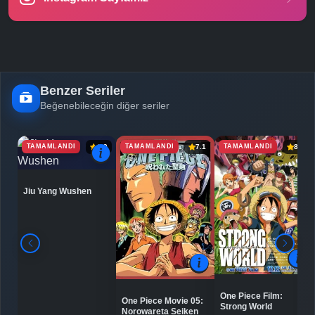
-
Bölüm No:
25
-
Bölüm No:
26
-
Bölüm No:
27
Benzer Seriler
Beğenebileceğin diğer seriler
-
Bölüm No:
28
-
Bölüm No:
29
TAMAMLANDI
TAMAMLANDI
TAMAMLANDI
6.9
7.1
8.0
-
Bölüm No:
30
Jiu Yang Wushen
-
Bölüm No:
31
-
Bölüm No:
32
-
Bölüm No:
33
-
Bölüm No:
34
One Piece Film:
One Piece Movie 05:
Strong World
Norowareta Seiken