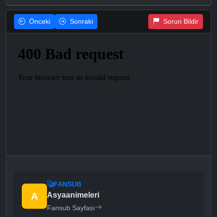
Önceki
Sonraki
Sorun Bildir
FANSUB
A
Asyaanimeleri
Fansub Sayfası