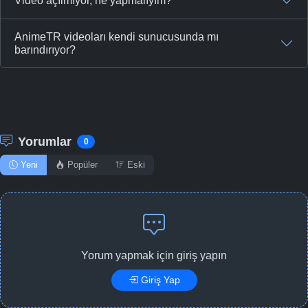
Video açılmıyor, ne yapmalıyım?
-
Bölüm No:
46
-
Bölüm No:
47
AnimeTR videoları kendi sunucusunda mı
barındırıyor?
-
Bölüm No:
48
-
Bölüm No:
49
-
Bölüm No:
50
Yorumlar
0
-
Bölüm No:
51
Yeni
Popüler
Eski
-
Bölüm No:
52
Yorum yapmak için giriş yapın
Giriş Yap