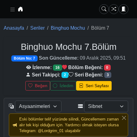
Ana içeriğe geç
Anasayfa
Seriler
Binghuo Mochu
Bölüm 7
Binghuo Mochu
7.Bölüm
Son Güncelleme:
09 Aralık 2025, 09:51
Bölüm No: 7
İzlenme:
Bölüm Beğeni:
16
0
Seri Takipçi:
Seri Beğeni:
2
3
Beğen
İzledim
Seri Sayfası
Eski bölümler telif yüzünde silindi, Güncellemem zaman
alır tek kişi olduğum için. Yardımcı olmak isteyen olursa
Telegram: @Lordgrim_01 ulaşabilir