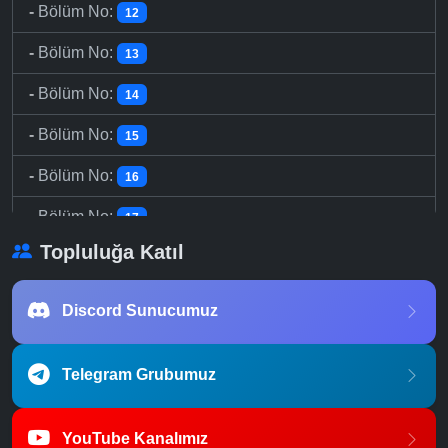
-
Bölüm No:
12
-
Bölüm No:
13
-
Bölüm No:
14
-
Bölüm No:
15
-
Bölüm No:
16
-
Bölüm No:
17
Topluluğa Katıl
-
Bölüm No:
18
-
Bölüm No:
19
Discord Sunucumuz
-
Bölüm No:
20
Telegram Grubumuz
-
Bölüm No:
21
-
Bölüm No:
22
YouTube Kanalımız