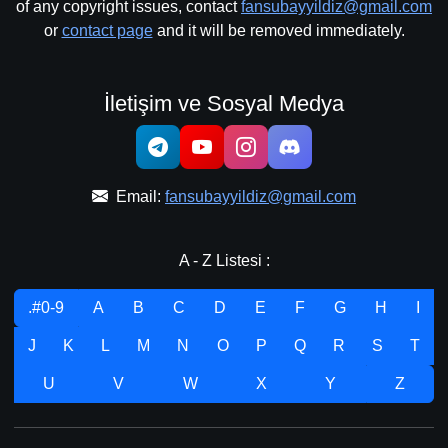
of any copyright issues, contact
fansubayyildiz@gmail.com
or
contact page
and it will be removed immediately.
İletişim ve Sosyal Medya
Email:
fansubayyildiz@gmail.com
A - Z Listesi :
.#0-9
A
B
C
D
E
F
G
H
I
J
K
L
M
N
O
P
Q
R
S
T
U
V
W
X
Y
Z