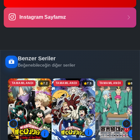
-
Bölüm No:
23
Instagram Sayfamız
-
Bölüm No:
24
-
Bölüm No:
25
Benzer Seriler
Beğenebileceğin diğer seriler
TAMAMLANDI
TAMAMLANDI
TAMAMLANDI
7.2
7.9
8.4