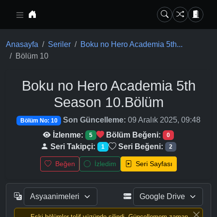
Ana içeriğe geç
Anasayfa
Seriler
Boku no Hero Academia 5th...
Bölüm 10
Boku no Hero Academia 5th
Season
10.Bölüm
Son Güncelleme:
09 Aralık 2025, 09:48
Bölüm No: 10
İzlenme:
Bölüm Beğeni:
5
0
Seri Takipçi:
Seri Beğeni:
1
2
Beğen
İzledim
Seri Sayfası
Eski bölümler telif yüzünde silindi, Güncellemem zaman