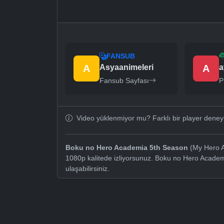
FANSUB
A
Asyaanimeleri
A
a
Fansub Sayfası
P
Video yüklenmiyor mu? Farklı bir player dene
Boku no Hero Academia 5th Season
(My Hero A
1080p kalitede izliyorsunuz. Boku no Hero Academ
ulaşabilirsiniz.