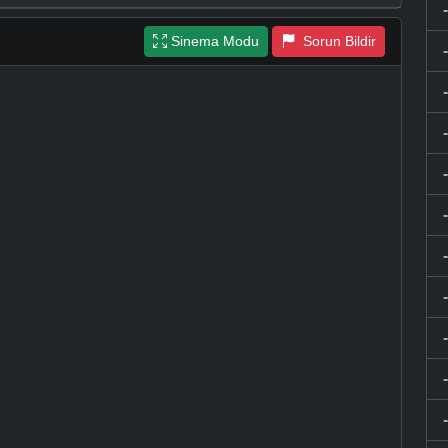
Sinema Modu
Sorun Bildir