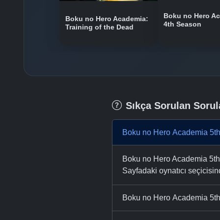
Boku no Hero A
Boku no Hero Academia:
4th Season
Training of the Dead
Sıkça Sorulan Sorul
Boku no Hero Academia 5th
Boku no Hero Academia 5th S
Sayfadaki oynatıcı seçicisinde
Boku no Hero Academia 5th 