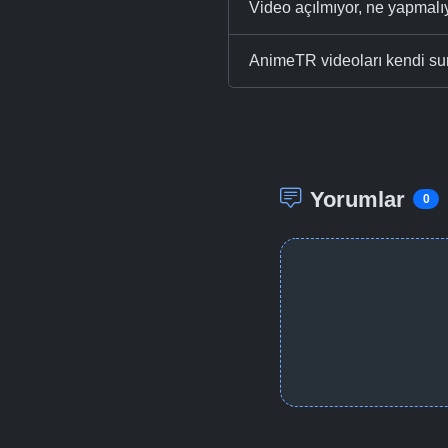
Video açılmıyor, ne yapmal
AnimeTR videoları kendi su
Yorumlar
0