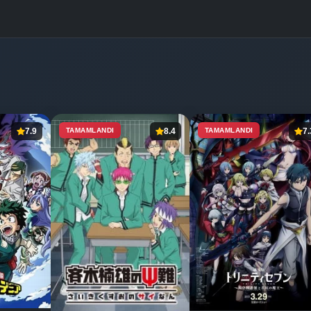
7.9
TAMAMLANDI
8.4
TAMAMLANDI
7.