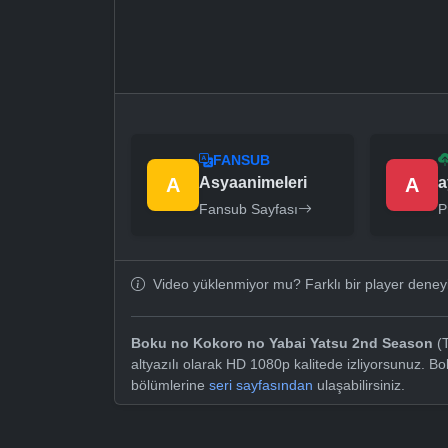
FANSUB
A
Asyaanimeleri
A
a
Fansub Sayfası
P
Video yüklenmiyor mu? Farklı bir player dene
Boku no Kokoro no Yabai Yatsu 2nd Season
(T
altyazılı olarak HD 1080p kalitede izliyorsunuz. 
bölümlerine
seri sayfasından
ulaşabilirsiniz.