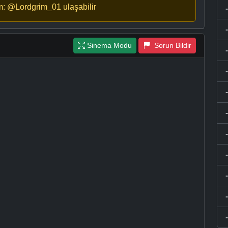
m: @Lordgrim_01 ulaşabilir
Sinema Modu
Sorun Bildir