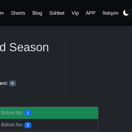
im
Shorts
Blog
Sohbet
Vip
APP
İletişim
nd Season
eni:
0
-
Bölüm No:
1
-
Bölüm No:
2