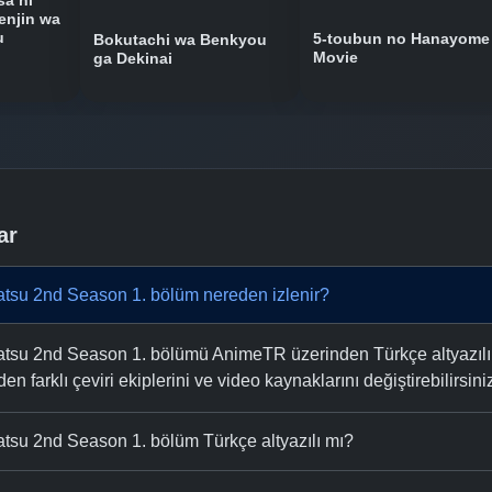
sa ni
enjin wa
u
5-toubun no Hanayome
Bokutachi wa Benkyou
Movie
ga Dekinai
ar
tsu 2nd Season 1. bölüm nereden izlenir?
su 2nd Season 1. bölümü AnimeTR üzerinden Türkçe altyazılı ve 
n farklı çeviri ekiplerini ve video kaynaklarını değiştirebilirsini
tsu 2nd Season 1. bölüm Türkçe altyazılı mı?