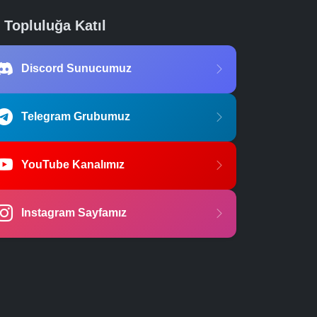
Topluluğa Katıl
Discord Sunucumuz
Telegram Grubumuz
YouTube Kanalımız
Instagram Sayfamız