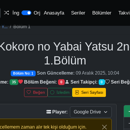
İng
Orj
Anasayfa
Seriler
Bölümler
Takv
Y...
Bölüm 1
Kokoro no Yabai Yatsu 2
1.Bölüm
Son Güncelleme:
09 Aralık 2025, 10:04
Bölüm No: 1
nme:
Bölüm Beğeni:
Seri Takipçi:
Seri Beğ
35
0
0
Beğen
İzledim
Seri Sayfası
Player:
ncellemem zaman alır tek kişi olduğum için.