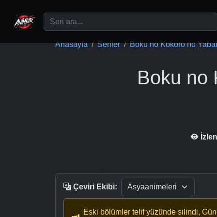
Ana içeriğe geç
Anasayfa
Seriler
Boku no Kokoro no Yabai 
Boku no 
İzle
Çeviri Ekibi:
Eski bölümler telif yüzünde silindi, Gü