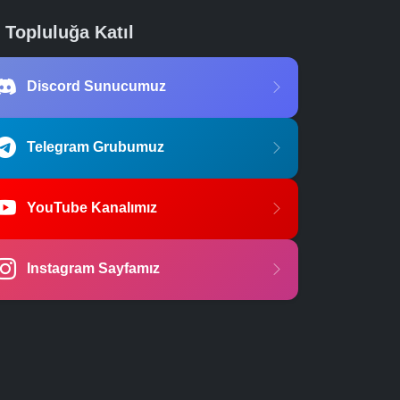
Topluluğa Katıl
Discord Sunucumuz
Telegram Grubumuz
YouTube Kanalımız
Instagram Sayfamız