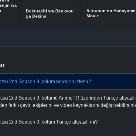
sa ni
enjin wa
u
5-toubun no Hanayome
Bokutachi wa Benkyou
Movie
ga Dekinai
ar
tsu 2nd Season 9. bölüm nereden izlenir?
su 2nd Season 9. bölümü AnimeTR üzerinden Türkçe altyazılı ve 
n farklı çeviri ekiplerini ve video kaynaklarını değiştirebilirsini
tsu 2nd Season 9. bölüm Türkçe altyazılı mı?