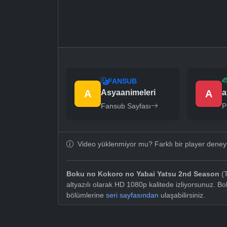
FANSUB
A
Asyaanimeleri
A
a
Fansub Sayfası
P
Video yüklenmiyor mu? Farklı bir player dene
Boku no Kokoro no Yabai Yatsu 2nd Season
(T
altyazılı olarak HD 1080p kalitede izliyorsunuz. 
bölümlerine
seri sayfasından
ulaşabilirsiniz.