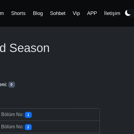
im
Shorts
Blog
Sohbet
Vip
APP
İletişim
nd Season
eni:
0
-
Bölüm No:
1
-
Bölüm No:
2