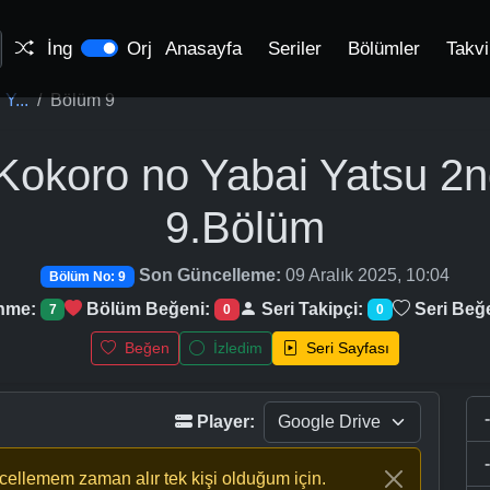
İng
Orj
Anasayfa
Seriler
Bölümler
Takv
Y...
Bölüm 9
Kokoro no Yabai Yatsu 2
9.Bölüm
Son Güncelleme:
09 Aralık 2025, 10:04
Bölüm No: 9
enme:
Bölüm Beğeni:
Seri Takipçi:
Seri Beğ
7
0
0
Beğen
İzledim
Seri Sayfası
Player:
ncellemem zaman alır tek kişi olduğum için.