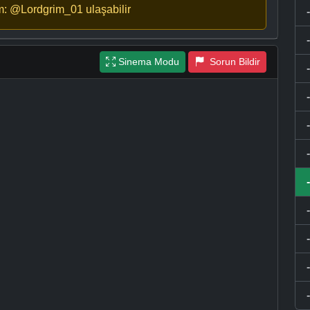
m: @Lordgrim_01 ulaşabilir
Sinema Modu
Sorun Bildir