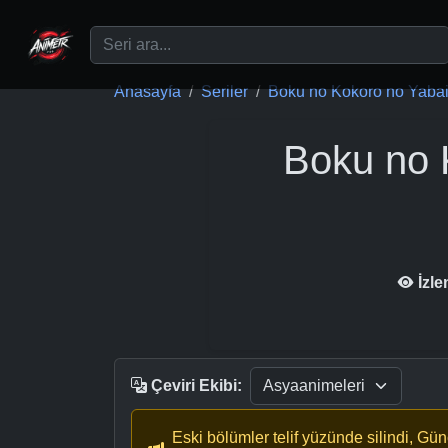
Ana içeriğe geç
Anasayfa
Seriler
Boku no Kokoro no Yabai 
Boku no 
İzl
Çeviri Ekibi:
Eski bölümler telif yüzünde silindi, Gü