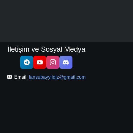
İletişim ve Sosyal Medya
Email:
fansubayyildiz@gmail.com