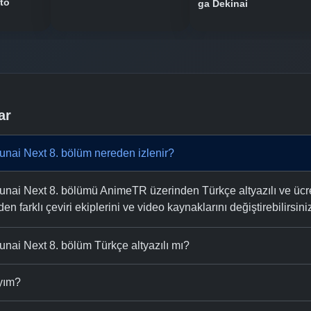
to
ga Dekinai
ar
ai Next 8. bölüm nereden izlenir?
i Next 8. bölümü AnimeTR üzerinden Türkçe altyazılı ve ücrets
n farklı çeviri ekiplerini ve video kaynaklarını değiştirebilirsini
ai Next 8. bölüm Türkçe altyazılı mı?
ıyım?