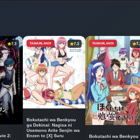
7.3
TAMAMLANDI
7.3
TAMAMLANDI
7.
Bokutachi wa Benkyou
ga Dekinai: Nagisa ni
Usemono Arite Senjin wa
vie 2:
Enzen to [X] Suru
Bokutachi wa Benkyou