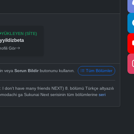
YÜKLEYEN (SITE)
yyildizbeta
rofili Gör
yin veya
Sorun Bildir
butonunu kullanın.
Tüm Bölümler
 I don't have many friends NEXT) 8. bölümü Türkçe altyazılı
omodachi ga Sukunai Next serisinin tüm bölümlerine
seri