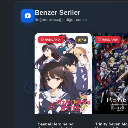
Benzer Seriler
Beğenebileceğin diğer seriler
TAMAMLANDI
7.4
TAMAMLANDI
Saenai Heroine no
Trinity Seven Mo