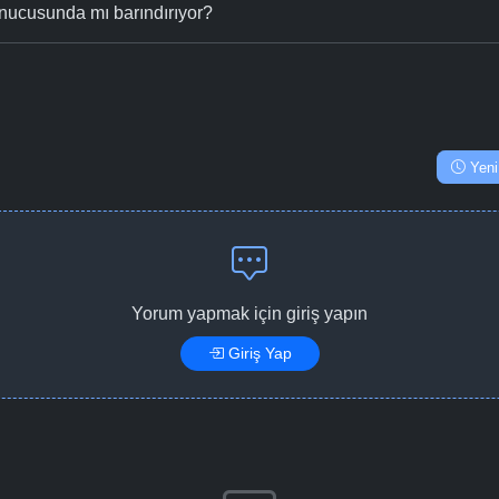
nucusunda mı barındırıyor?
Yeni
Yorum yapmak için giriş yapın
Giriş Yap