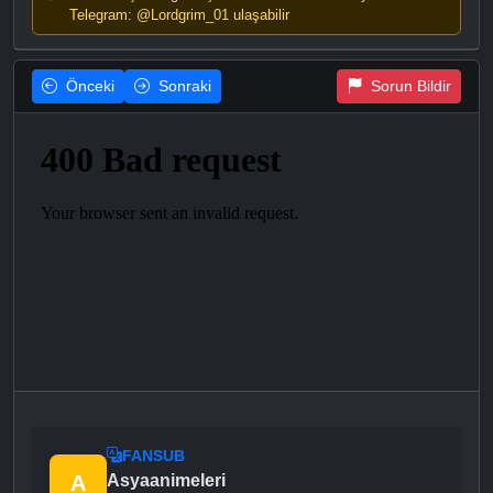
Telegram: @Lordgrim_01 ulaşabilir
Önceki
Sonraki
Sorun Bildir
FANSUB
A
Asyaanimeleri