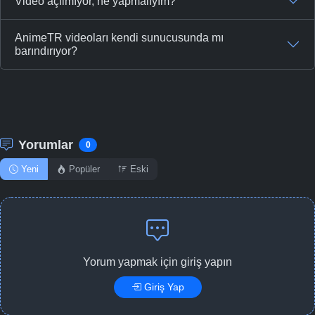
Video açılmıyor, ne yapmalıyım?
-
Bölüm No:
46
AnimeTR videoları kendi sunucusunda mı
-
Bölüm No:
47
barındırıyor?
-
Bölüm No:
48
-
Bölüm No:
49
-
Bölüm No:
50
Yorumlar
0
-
Bölüm No:
51
Yeni
Popüler
Eski
-
Bölüm No:
52
Yorum yapmak için giriş yapın
Giriş Yap