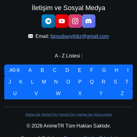
İletişim ve Sosyal Medya
Email:
fansubayyildiz@gmail.com
A - Z Listesi :
.#0-9
A
B
C
D
E
F
G
H
I
J
K
L
M
N
O
P
Q
R
S
T
U
V
W
X
Y
Z
Anime izle
Hentai Oku
Hentai Oku
manga oku
terea sigara
© 2026 AnimeTR Tüm Hakları Saklıdır.