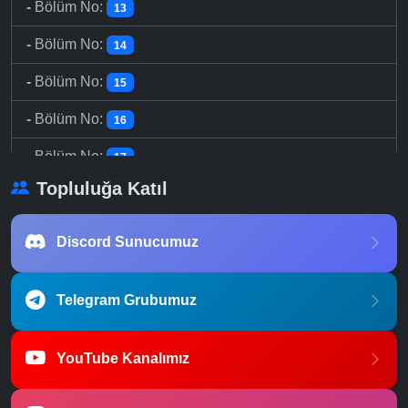
-
Bölüm No:
13
-
Bölüm No:
14
-
Bölüm No:
15
-
Bölüm No:
16
-
Bölüm No:
17
Topluluğa Katıl
-
Bölüm No:
18
-
Bölüm No:
19
Discord Sunucumuz
-
Bölüm No:
20
Telegram Grubumuz
-
Bölüm No:
21
-
Bölüm No:
22
YouTube Kanalımız
-
Bölüm No:
23