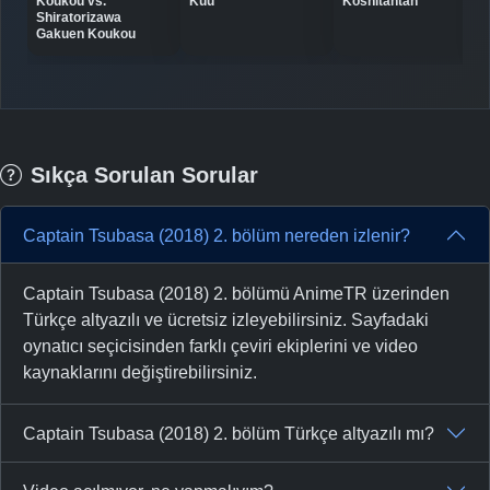
Koukou vs.
Kuu
Koshitantan
-
Bölüm No:
35
Shiratorizawa
Gakuen Koukou
-
Bölüm No:
36
-
Bölüm No:
37
-
Bölüm No:
38
Sıkça Sorulan Sorular
-
Bölüm No:
39
Captain Tsubasa (2018) 2. bölüm nereden izlenir?
-
Bölüm No:
40
-
Bölüm No:
41
Captain Tsubasa (2018) 2. bölümü AnimeTR üzerinden
Türkçe altyazılı ve ücretsiz izleyebilirsiniz. Sayfadaki
-
Bölüm No:
42
oynatıcı seçicisinden farklı çeviri ekiplerini ve video
kaynaklarını değiştirebilirsiniz.
-
Bölüm No:
43
-
Bölüm No:
44
Captain Tsubasa (2018) 2. bölüm Türkçe altyazılı mı?
-
Bölüm No:
45