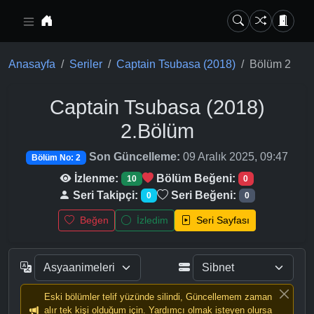
Ana içeriğe geç
Anasayfa
Seriler
Captain Tsubasa (2018)
Bölüm 2
Captain Tsubasa (2018)
2.Bölüm
Son Güncelleme:
09 Aralık 2025, 09:47
Bölüm No: 2
İzlenme:
Bölüm Beğeni:
10
0
Seri Takipçi:
Seri Beğeni:
0
0
Beğen
İzledim
Seri Sayfası
Eski bölümler telif yüzünde silindi, Güncellemem zaman
alır tek kişi olduğum için. Yardımcı olmak isteyen olursa