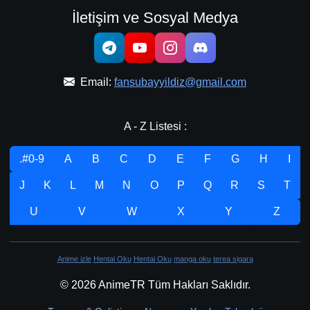
İletişim ve Sosyal Medya
Email:
fansubayyildiz@gmail.com
A - Z Listesi :
.#0-9
A
B
C
D
E
F
G
H
I
J
K
L
M
N
O
P
Q
R
S
T
U
V
W
X
Y
Z
Anime izle
Hentai Oku
Hentai Oku
manga oku
terea sigara
© 2026 AnimeTR Tüm Hakları Saklıdır.