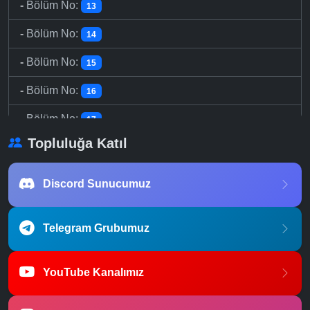
-
Bölüm No:
13
-
Bölüm No:
14
-
Bölüm No:
15
-
Bölüm No:
16
-
Bölüm No:
17
Topluluğa Katıl
-
Bölüm No:
18
-
Bölüm No:
19
Discord Sunucumuz
-
Bölüm No:
20
Telegram Grubumuz
-
Bölüm No:
21
-
Bölüm No:
22
YouTube Kanalımız
-
Bölüm No:
23