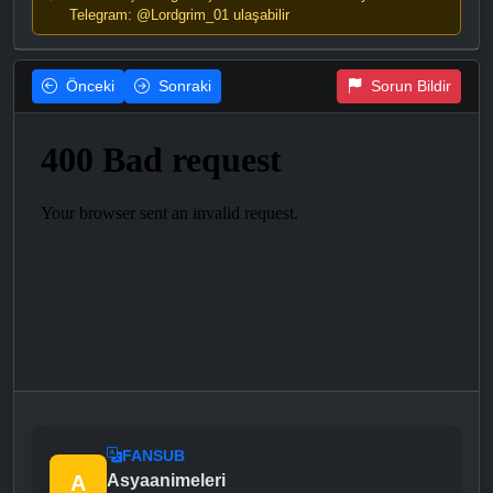
Telegram: @Lordgrim_01 ulaşabilir
Önceki
Sonraki
Sorun Bildir
FANSUB
A
Asyaanimeleri