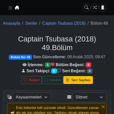
Ana içeriğe geç
Anasayfa
Seriler
Captain Tsubasa (2018)
Bölüm 49
Captain Tsubasa (2018)
49.Bölüm
Son Güncelleme:
09 Aralık 2025, 09:47
Bölüm No: 49
İzlenme:
Bölüm Beğeni:
5
0
Seri Takipçi:
Seri Beğeni:
0
0
Beğen
İzledim
Seri Sayfası
Eski bölümler telif yüzünde silindi, Güncellemem zaman
alır tek kişi olduğum için. Yardımcı olmak isteyen olursa