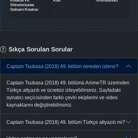
Koukou vs.
Kuu
Koshitantan
-
Bölüm No:
35
Shiratorizawa
Gakuen Koukou
-
Bölüm No:
36
-
Bölüm No:
37
-
Bölüm No:
38
Sıkça Sorulan Sorular
-
Bölüm No:
39
Captain Tsubasa (2018) 49. bölüm nereden izlenir?
-
Bölüm No:
40
-
Bölüm No:
41
Captain Tsubasa (2018) 49. bölümü AnimeTR üzerinden
Türkçe altyazılı ve ücretsiz izleyebilirsiniz. Sayfadaki
-
Bölüm No:
42
oynatıcı seçicisinden farklı çeviri ekiplerini ve video
kaynaklarını değiştirebilirsiniz.
-
Bölüm No:
43
-
Bölüm No:
44
Captain Tsubasa (2018) 49. bölüm Türkçe altyazılı mı?
-
Bölüm No:
45