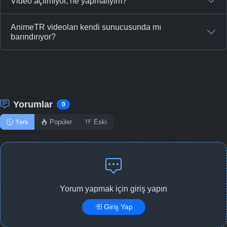
Video açılmıyor, ne yapmalıyım?
-
Bölüm No:
46
AnimeTR videoları kendi sunucusunda mı
-
Bölüm No:
47
barındırıyor?
-
Bölüm No:
48
-
Bölüm No:
49
-
Bölüm No:
50
Yorumlar
0
-
Bölüm No:
51
Yeni
Popüler
Eski
-
Bölüm No:
52
Yorum yapmak için giriş yapın
Giriş Yap