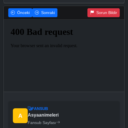
Önceki
Sonraki
Sorun Bildir
FANSUB
A
Asyaanimeleri
Fansub Sayfası