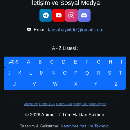
İletişim ve Sosyal Medya
Email:
fansubayyildiz@gmail.com
A - Z Listesi :
.#0-9
A
B
C
D
E
F
G
H
I
J
K
L
M
N
O
P
Q
R
S
T
U
V
W
X
Y
Z
Anime izle
Hentai Oku
Hentai Oku
manga oku
terea sigara
© 2026 AnimeTR Tüm Hakları Saklıdır.
Tasarım & Geliştirme:
Nanovore Yazılım Teknoloji