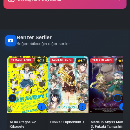
Benzer Seriler
Beğenebileceğin diğer seriler
TAMAMLANDI
TAMAMLANDI
TAMAMLANDI
7.7
8.7
8.6
Ai no Utagoe wo
Hibike! Euphonium 3
Made in Abyss Movie
Kikasete
3: Fukaki Tamashii no