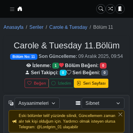
Ana içeriğe geç
Anasayfa
Seriler
Carole & Tuesday
Bölüm 11
Carole & Tuesday
11.Bölüm
Son Güncelleme:
09 Aralık 2025, 09:54
Bölüm No: 11
İzlenme:
Bölüm Beğeni:
1
0
Seri Takipçi:
Seri Beğeni:
0
0
Beğen
İzledim
Seri Sayfası
Eski bölümler telif yüzünde silindi, Güncellemem zaman
alır tek kişi olduğum için. Yardımcı olmak isteyen olursa
Telegram: @Lordgrim_01 ulaşabilir